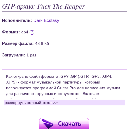
GTP-архив: Fuck The Reaper
Исполнитель:
Dark Ecstasy
Формат:
?
gp4 (
)
Размер файла:
43.6 Кб
Загрузили:
1 раз
Как открыть файл формата .GP? .GP (.GTP, .GP3, .GP4,
.GP5) - формат музыкальной партитуры, который
используется программой Guitar Pro для написания музыки
для различных струнных инструментов. Включает
табулатуры для гитары, бас-гитары, банджо. Широко
развернуть полный текст >>
применяется для создания партитур, которые затем
возможно проиграть с помощью данных MIDI или
напечатать на принтере.
Для открытия нот этого формата Вам необходимо
установить у себя на рабочем компьютере программу Guitar