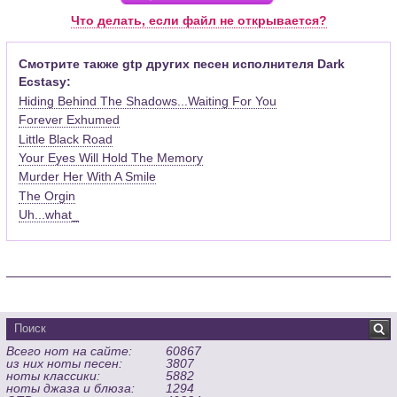
Pro (желательно, последней версии). Скачать её можно с
Что делать, если файл не открывается?
официального сайта программы (
Скачать
) или найти
бесплатную версию на руском языке (
Найти
).
Смотрите также gtp других песен исполнителя Dark
Ecstasy:
Функционал программы:
Hiding Behind The Shadows...Waiting For You
Запись музыкальных произведений для гитары, бас-гитары,
Forever Exhumed
банджо и множества других инструментов и ансамблей в
Little Black Road
виде табулатур или нотной графики (при создании
табулатуры отображается соответствующая ей строчка с
Your Eyes Will Hold The Memory
нотами и наоборот);
Murder Her With A Smile
Создание произведений для духовых, струнных, клавишных
The Orgin
и других музыкальных инструментов;
Uh...what_
Создание партий для барабанов и перкуссии;
Интеграция текста песен в ноты и привязка его к нотам
дорожек с партией вокала;
Встроенный определитель и визуализатор аккордов для
гитары;
Экспортирование музыкальных партитур в MIDI, ASCII,
MusicXML, WAV, PNG, PDF, GP5 (в Guitar Pro 6), подготовка к
Всего нот на сайте:
60867
печати;
из них ноты песен:
3807
Импортирование из MIDI, ASCII,MusicXML, Power Tab (.ptb),
ноты классики:
5882
TablEdit (.tef)
ноты джаза и блюза:
1294