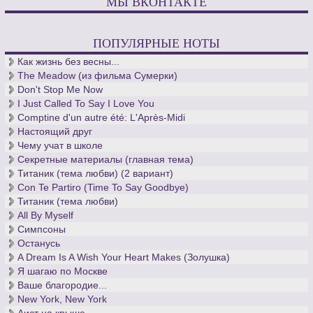
МЫ ВКОНТАКТЕ
ПОПУЛЯРНЫЕ НОТЫ
Как жизнь без весны...
The Meadow (из фильма Сумерки)
Don't Stop Me Now
I Just Called To Say I Love You
Comptine d'un autre été: L'Après-Midi
Настоящий друг
Чему учат в школе
Секретные материалы (главная тема)
Титаник (тема любви) (2 вариант)
Con Te Partiro (Time To Say Goodbye)
Титаник (тема любви)
All By Myself
Симпсоны
Останусь
A Dream Is A Wish Your Heart Makes (Золушка)
Я шагаю по Москве
Ваше благородие...
New York, New York