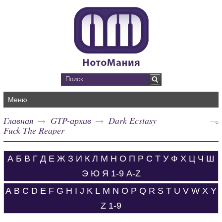
Меню
Главная
GTP-архив
Dark Ecstasy
Fuck The Reaper
А
Б
В
Г
Д
Е
Ж
З
И
К
Л
М
Н
О
П
Р
С
Т
У
Ф
Х
Ц
Ч
Ш
Э
Ю
Я
1-9
A-Z
A
B
C
D
E
F
G
H
I
J
K
L
M
N
O
P
Q
R
S
T
U
V
W
X
Y
Z
1-9