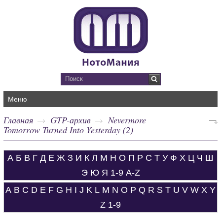
Меню
Главная
GTP-архив
Nevermore
Tomorrow Turned Into Yesterday (2)
А
Б
В
Г
Д
Е
Ж
З
И
К
Л
М
Н
О
П
Р
С
Т
У
Ф
Х
Ц
Ч
Ш
Э
Ю
Я
1-9
A-Z
A
B
C
D
E
F
G
H
I
J
K
L
M
N
O
P
Q
R
S
T
U
V
W
X
Y
Z
1-9