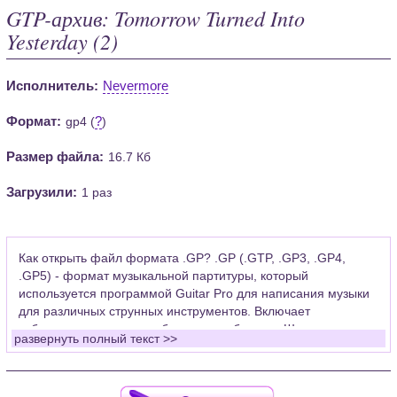
GTP-архив: Tomorrow Turned Into
Yesterday (2)
Исполнитель:
Nevermore
Формат:
?
gp4 (
)
Размер файла:
16.7 Кб
Загрузили:
1 раз
Как открыть файл формата .GP? .GP (.GTP, .GP3, .GP4,
.GP5) - формат музыкальной партитуры, который
используется программой Guitar Pro для написания музыки
для различных струнных инструментов. Включает
табулатуры для гитары, бас-гитары, банджо. Широко
развернуть полный текст >>
применяется для создания партитур, которые затем
возможно проиграть с помощью данных MIDI или
напечатать на принтере.