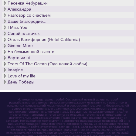
Песенка Чебурашки
Александра
Разговор со счастьем
Ваше благородие...
I Miss You
Синий платочек
Отель Калифорния (Hotel California)
Gimme More
На безымянной высоте
Варто чи нi
Tears Of The Ocean (Ода нашей любви)
Imagine
Love of my life
День Победы
Нотомания представляет собой бесплатный нотный архив, который
разрабатывается с целью предоставления каждому музыканту нот известных и
популярных произведений классической и современной музыки на безвозмездной
основе в переложениях для различных музыкальных инструментов (гитары,
фортепиано, скрипки, виолончели и др.). Все данные, представленные на сайте
(тексты песен, аккорды и ноты) взяты из открытых источников и представлены
исключительно для ознакомления. Права на эти произведения принадлежат их
авторам. Нотомания не претендует на авторство размещаемых произведений и не
занимается продажей объектов чужого авторского права. За содержание текстов
администрация сайта ответственности не несет. Если вы являетесь обладателем
авторского права на произведение, размещенное на нашем сайте, и имеете
возможность предоставить нам документальное тому подтверждение, но по какой-
либо причине не хотите, чтобы информация о нём была доступна нашим