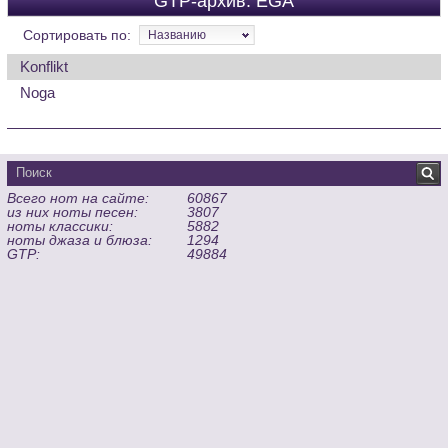
GTP-архив: EGA
Сортировать по:
Названию
Konflikt
Noga
Всего нот на сайте:
60867
из них ноты песен:
3807
ноты классики:
5882
ноты джаза и блюза:
1294
GTP:
49884