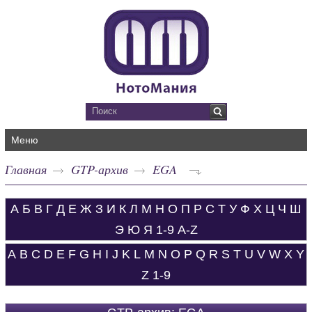
Меню
Главная
GTP-архив
EGA
А
Б
В
Г
Д
Е
Ж
З
И
К
Л
М
Н
О
П
Р
С
Т
У
Ф
Х
Ц
Ч
Ш
Э
Ю
Я
1-9
A-Z
A
B
C
D
E
F
G
H
I
J
K
L
M
N
O
P
Q
R
S
T
U
V
W
X
Y
Z
1-9