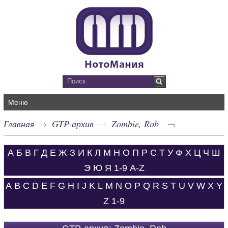
Меню
Главная
GTP-архив
Zombie, Rob
А
Б
В
Г
Д
Е
Ж
З
И
К
Л
М
Н
О
П
Р
С
Т
У
Ф
Х
Ц
Ч
Ш
Э
Ю
Я
1-9
A-Z
A
B
C
D
E
F
G
H
I
J
K
L
M
N
O
P
Q
R
S
T
U
V
W
X
Y
Z
1-9