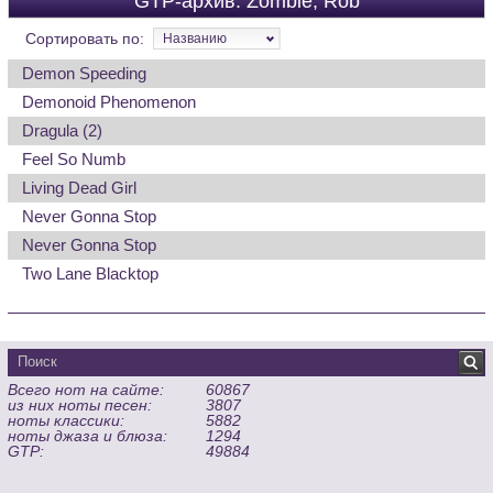
GTP-архив: Zombie, Rob
Сортировать по:
Названию
Demon Speeding
Demonoid Phenomenon
Dragula (2)
Feel So Numb
Living Dead Girl
Never Gonna Stop
Never Gonna Stop
Two Lane Blacktop
Всего нот на сайте:
60867
из них ноты песен:
3807
ноты классики:
5882
ноты джаза и блюза:
1294
GTP:
49884