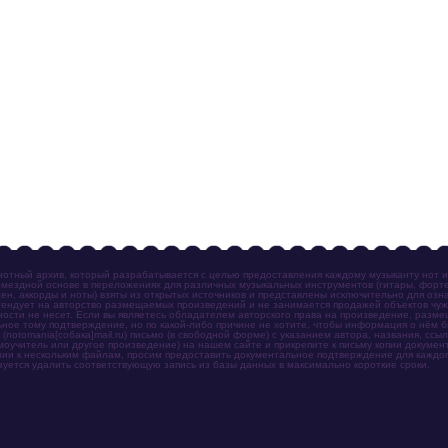
отный архив, который разрабатывается с целью предоставления каждому музыканту нот 
мездной основе в переложениях для различных музыкальных инструментов (гитары, фортеп
ен, аккорды и ноты) взяты из открытых источников и представлены исключительно для озн
ендует на авторство размещаемых произведений и не занимается продажей объектов чуж
ности не несет. Если вы являетесь обладателем авторского права на произведение, разм
ное тому подтверждение, но по какой-либо причине не хотите, чтобы информация о нём 
otomania[собака]mail.ru) письмо (в свободной форме) с указанием автора, названия, ссыл
амоучитель или другое произведение) на нашем сайте и прикрепите к письму копии докум
зии к нескольким файлам, просим предоставить документальное подтверждение для каждог
зуется удалить соответствующую запись из базы данных в максимально короткие сроки.