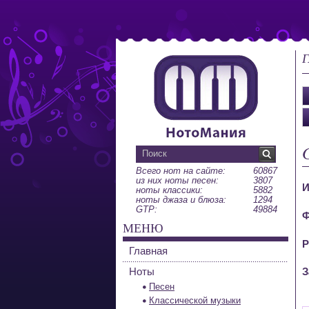
Г
Всего нот на сайте:
60867
из них ноты песен:
3807
И
ноты классики:
5882
ноты джаза и блюза:
1294
GTP:
49884
Ф
МЕНЮ
Р
Главная
Ноты
З
Песен
Классической музыки