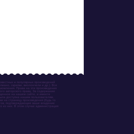
известных и популярных произведений
иано, скрипки, виолончели и др.). Все
акомления. Права на эти произведения
ого авторского права. За содержание
ещенное на нашем сайте, и имеете
была доступна нашим пользователям,
ки на страницу произведения (будь то
ентов, подтверждающие ваше владение
о из них. В этом случае администрация