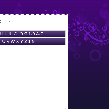
g
Ц
Ч
Ш
Э
Ю
Я
1-9
A-Z
T
U
V
W
X
Y
Z
1-9