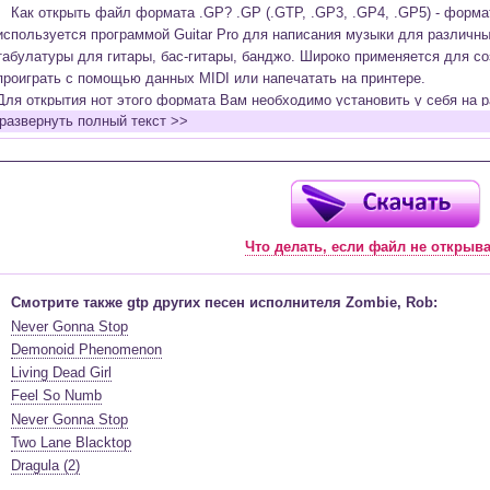
Как открыть файл формата .GP? .GP (.GTP, .GP3, .GP4, .GP5) - форм
используется программой Guitar Pro для написания музыки для различн
табулатуры для гитары, бас-гитары, банджо. Широко применяется для со
проиграть с помощью данных MIDI или напечатать на принтере.
Для открытия нот этого формата Вам необходимо установить у себя на р
развернуть полный текст >>
(желательно, последней версии). Скачать её можно с официального сайт
бесплатную версию на руском языке (
Найти
).
Функционал программы:
Запись музыкальных произведений для гитары, бас-гитары, банджо и мн
в виде табулатур или нотной графики (при создании табулатуры отображ
Что делать, если файл не открыв
нотами и наоборот);
Создание произведений для духовых, струнных, клавишных и других му
Создание партий для барабанов и перкуссии;
Смотрите также gtp других песен исполнителя Zombie, Rob:
Интеграция текста песен в ноты и привязка его к нотам дорожек с партие
Never Gonna Stop
Встроенный определитель и визуализатор аккордов для гитары;
Demonoid Phenomenon
Экспортирование музыкальных партитур в MIDI, ASCII, MusicXML, WAV, PN
Living Dead Girl
к печати;
Feel So Numb
Импортирование из MIDI, ASCII,MusicXML, Power Tab (.ptb), TablEdit (.tef)
Never Gonna Stop
Виртуальный гитарный гриф, клавиатура фортепиано и панель ударных 
Two Lane Blacktop
ноты, проигрываемые в текущий момент. Удобное создание и редактиров
Dragula (2)
инструмента с их помощью;