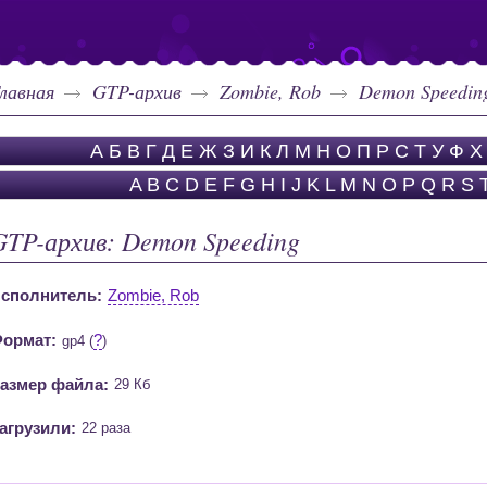
лавная
GTP-архив
Zombie, Rob
Demon Speedin
А
Б
В
Г
Д
Е
Ж
З
И
К
Л
М
Н
О
П
Р
С
Т
У
Ф
Х
A
B
C
D
E
F
G
H
I
J
K
L
M
N
O
P
Q
R
S
GTP-архив: Demon Speeding
сполнитель:
Zombie, Rob
ормат:
?
gp4 (
)
азмер файла:
29 Кб
агрузили:
22 раза