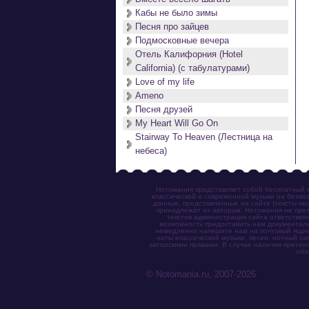
Кабы не было зимы
Песня про зайцев
Подмосковные вечера
Отель Калифорния (Hotel
California) (с табулатурами)
Love of my life
Ameno
Песня друзей
My Heart Will Go On
Stairway To Heaven (Лестница на
небеса)
Нотомания представляет собой бесплатный н
классической и современной музыки на безвоз
данные, представленные на сайте (тексты пес
принадлежат их авторам. Нотомания не прет
текстов администрация сайта ответствен
возможность предоставить нам документаль
немедленно напишите нам на почтовый ящик (n
ноты классической музыки, песен, нотный с
авторскими правами. В случае наличия претен
обя
© Notomania.ru, 2007-2026