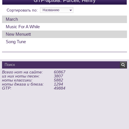
GTP-архив: Purcell, Henry
Сортировать по:
Названию
March
Music For A While
New Menuett
Song Tune
Всего нот на сайте:
60867
из них ноты песен:
3807
ноты классики:
5882
ноты джаза и блюза:
1294
GTP:
49884