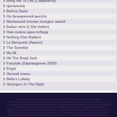
Bring Me To Life (2 варианта)
Цыганочка
Before Dawn
На безымянной высоте
Маленькой ёлочке холодно зимой
Бабье лето (L'Ete Indien)
Нам нужна одна победа
Nothing Else Matters
Le Banquete (Амели)
The Scientist
My All
Hit The Road Jack
Fairytale (Евровидение 2009)
Engel
Лесной олень
Bella's Lullaby
Strangers In The Night
Нотомания представляет собой бесплатный нотный архив, который
разрабатывается с целью предоставления каждому музыканту нот известных и
популярных произведений классической и современной музыки на безвозмездной
основе в переложениях для различных музыкальных инструментов (гитары,
фортепиано, скрипки, виолончели и др.). Все данные, представленные на сайте
(тексты песен, аккорды и ноты) взяты из открытых источников и представлены
исключительно для ознакомления. Права на эти произведения принадлежат их