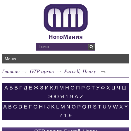
Меню
Главная
GTP-архив
Purcell, Henry
А
Б
В
Г
Д
Е
Ж
З
И
К
Л
М
Н
О
П
Р
С
Т
У
Ф
Х
Ц
Ч
Ш
Э
Ю
Я
1-9
A-Z
A
B
C
D
E
F
G
H
I
J
K
L
M
N
O
P
Q
R
S
T
U
V
W
X
Y
Z
1-9