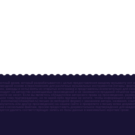
отный архив, который разрабатывается с целью предоставления каждому музыканту нот 
мездной основе в переложениях для различных музыкальных инструментов (гитары, фортеп
ен, аккорды и ноты) взяты из открытых источников и представлены исключительно для озн
ендует на авторство размещаемых произведений и не занимается продажей объектов чуж
ности не несет. Если вы являетесь обладателем авторского права на произведение, разм
ное тому подтверждение, но по какой-либо причине не хотите, чтобы информация о нём 
otomania[собака]mail.ru) письмо (в свободной форме) с указанием автора, названия, ссыл
амоучитель или другое произведение) на нашем сайте и прикрепите к письму копии докум
зии к нескольким файлам, просим предоставить документальное подтверждение для каждог
зуется удалить соответствующую запись из базы данных в максимально короткие сроки.