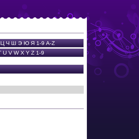
Ц
Ч
Ш
Э
Ю
Я
1-9
A-Z
T
U
V
W
X
Y
Z
1-9