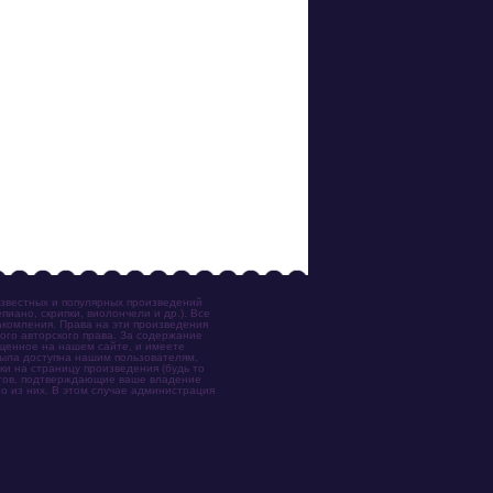
известных и популярных произведений
иано, скрипки, виолончели и др.). Все
акомления. Права на эти произведения
ого авторского права. За содержание
ещенное на нашем сайте, и имеете
была доступна нашим пользователям,
ки на страницу произведения (будь то
ентов, подтверждающие ваше владение
о из них. В этом случае администрация