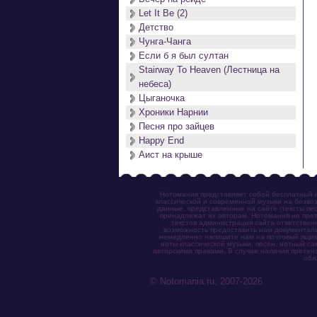
Let It Be (2)
Детство
Чунга-Чанга
Если б я был султан
Stairway To Heaven (Лестница на
небеса)
Цыганочка
Хроники Нарнии
Песня про зайцев
Happy End
Аист на крыше
Нотомания представляет собой бесплатный н
классической и современной музыки на безвоз
данные, представленные на сайте (тексты пес
принадлежат их авторам. Нотомания не прет
текстов администрация сайта ответствен
возможность предоставить нам документаль
немедленно напишите нам на почтовый ящик (n
ноты классической музыки, песен, нотный с
авторскими правами. В случае наличия претен
обя
© Notomania.ru, 2007-2026