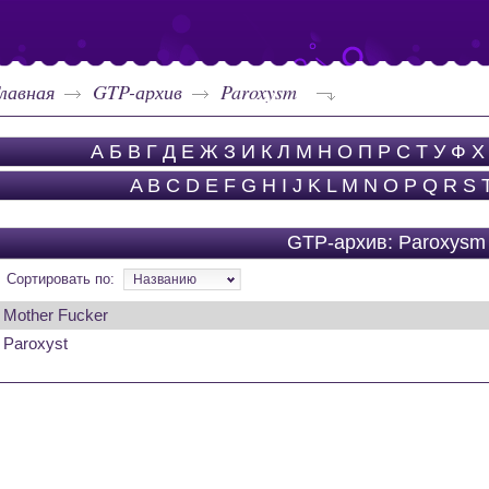
лавная
GTP-архив
Paroxysm
А
Б
В
Г
Д
Е
Ж
З
И
К
Л
М
Н
О
П
Р
С
Т
У
Ф
Х
A
B
C
D
E
F
G
H
I
J
K
L
M
N
O
P
Q
R
S
GTP-архив: Paroxysm
Сортировать по:
Названию
Mother Fucker
Paroxyst