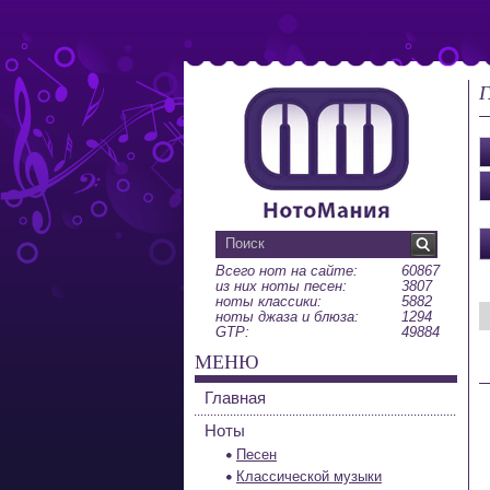
Г
Всего нот на сайте:
60867
из них ноты песен:
3807
ноты классики:
5882
ноты джаза и блюза:
1294
GTP:
49884
МЕНЮ
Главная
Ноты
Песен
Классической музыки