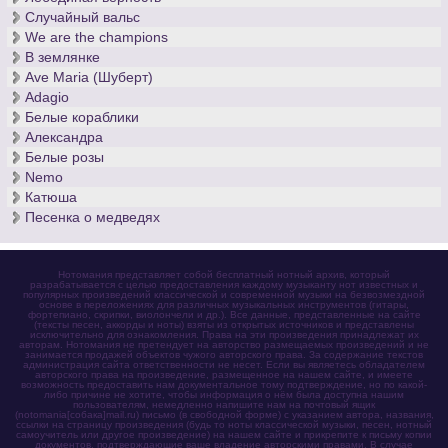
Случайный вальс
We are the champions
В землянке
Ave Maria (Шуберт)
Adagio
Белые кораблики
Александра
Белые розы
Nemo
Катюша
Песенка о медведях
Нотомания представляет собой бесплатный нотный архив, который
разрабатывается с целью предоставления каждому музыканту нот известных и
популярных произведений классической и современной музыки на безвозмездной
основе в переложениях для различных музыкальных инструментов (гитары,
фортепиано, скрипки, виолончели и др.). Все данные, представленные на сайте
(тексты песен, аккорды и ноты) взяты из открытых источников и представлены
исключительно для ознакомления. Права на эти произведения принадлежат их
авторам. Нотомания не претендует на авторство размещаемых произведений и не
занимается продажей объектов чужого авторского права. За содержание текстов
администрация сайта ответственности не несет. Если вы являетесь обладателем
авторского права на произведение, размещенное на нашем сайте, и имеете
возможность предоставить нам документальное тому подтверждение, но по какой-
либо причине не хотите, чтобы информация о нём была доступна нашим
пользователям, немедленно напишите нам на почтовый ящик
(notomania[собака]mail.ru) письмо (в свободной форме) с указанием автора, названия,
ссылки на страницу произведения (будь то ноты классической музыки, песен, нотный
самоучитель или другое произведение) на нашем сайте и прикрепите к письму копии
документов, подтверждающие ваше владение авторскими правами. В случае