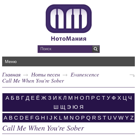
Меню
Главная
Ноты песен
Evanescence
Call Me When You're Sober
А
Б
В
Г
Д
Е
Ё
Ж
З
И
К
Л
М
Н
О
П
Р
С
Т
У
Ф
Х
Ц
Ч
Ш
Щ
Э
Ю
Я
A
B
C
D
E
F
G
H
I
J
K
L
M
N
O
P
Q
R
S
T
U
V
W
Y
Z
Call Me When You're Sober