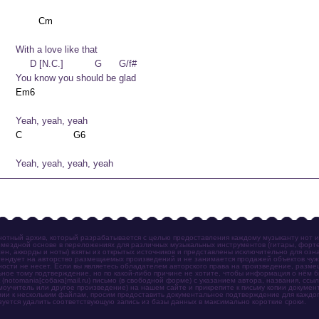
 love like that

C.]           G      G/f#

	You know you should be glad
	Yeah, yeah, yeah
	Yeah, yeah, yeah, yeah
отный архив, который разрабатывается с целью предоставления каждому музыканту нот 
мездной основе в переложениях для различных музыкальных инструментов (гитары, фортеп
ен, аккорды и ноты) взяты из открытых источников и представлены исключительно для озн
ендует на авторство размещаемых произведений и не занимается продажей объектов чуж
ности не несет. Если вы являетесь обладателем авторского права на произведение, разм
ное тому подтверждение, но по какой-либо причине не хотите, чтобы информация о нём 
otomania[собака]mail.ru) письмо (в свободной форме) с указанием автора, названия, ссыл
амоучитель или другое произведение) на нашем сайте и прикрепите к письму копии докум
зии к нескольким файлам, просим предоставить документальное подтверждение для каждог
зуется удалить соответствующую запись из базы данных в максимально короткие сроки.