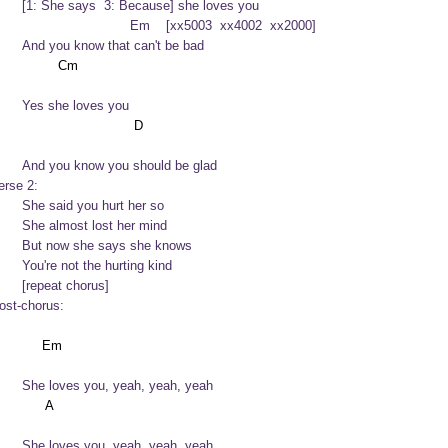
s  3: Because] she loves you

          Em    [xx5003  xx4002  xx2000]

	And you know that can't be bad
	Yes she loves you
	And you know you should be glad
erse 2:
d you hurt her so

ost lost her mind

 she says she knows

	You're not the hurting kind
	[repeat chorus]
ost-chorus:
	She loves you, yeah, yeah, yeah
	She loves you, yeah, yeah, yeah