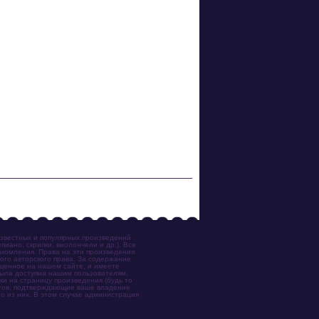
известных и популярных произведений
иано, скрипки, виолончели и др.). Все
акомления. Права на эти произведения
ого авторского права. За содержание
ещенное на нашем сайте, и имеете
была доступна нашим пользователям,
ки на страницу произведения (будь то
ентов, подтверждающие ваше владение
о из них. В этом случае администрация