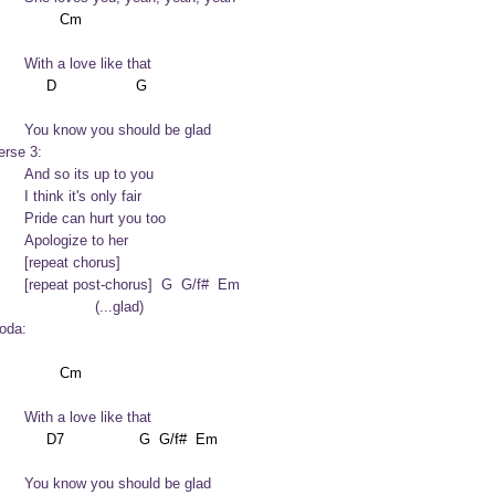
	With a love like that
	You know you should be glad
erse 3:
o its up to you

k it's only fair

can hurt you too

	Apologize to her
	[repeat chorus]
ost-chorus]  G  G/f#  Em

	                (...glad)
oda:
	With a love like that
	You know you should be glad