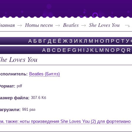
лавная
Ноты песен
Beatles
She Loves You
А
Б
В
Г
Д
Е
Ё
Ж
З
И
К
Л
М
Н
О
П
Р
С
Т
У
A
B
C
D
E
F
G
H
I
J
K
L
M
N
O
P
Q
R
She Loves You
сполнитель:
Beatles (Битлз)
ормат:
pdf
азмер файла:
307.6 Кб
агрузили:
991 раз
м. также: ноты произведения She Loves You (2) для фортепиано