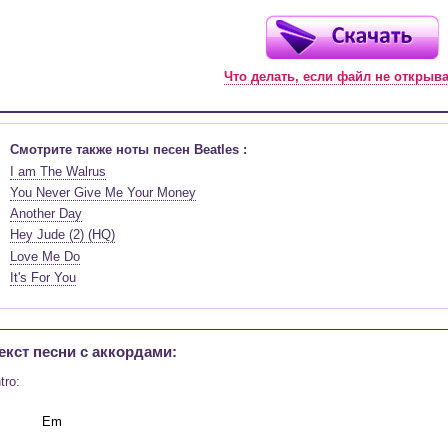
Что делать, если файл не открыв
Смотрите также ноты песен Beatles :
I am The Walrus
You Never Give Me Your Money
Another Day
Hey Jude (2) (HQ)
Love Me Do
It's For You
екст песни c аккордами:
tro: