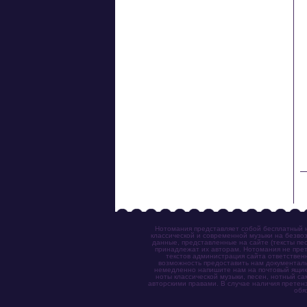
	With a
	     D [N.
Нотомания представляет собой бесплатный н
классической и современной музыки на безвоз
данные, представленные на сайте (тексты пес
принадлежат их авторам. Нотомания не прет
текстов администрация сайта ответствен
возможность предоставить нам документаль
немедленно напишите нам на почтовый ящик (n
ноты классической музыки, песен, нотный с
авторскими правами. В случае наличия претен
обя