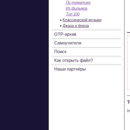
По тематике
Из фильмов
Топ 100
Классической музыки
Джаза и блюза
GTP-архив
Самоучители
Поиск
Как открыть файл?
Наши партнёры
Т
In