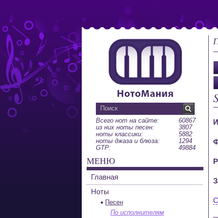
Г
Всего нот на сайте:
60867
И
из них ноты песен:
3807
ноты классики:
5882
ноты джаза и блюза:
1294
Ф
GTP:
49884
МЕНЮ
Р
Главная
З
Ноты
С
Песен
По исполнителям