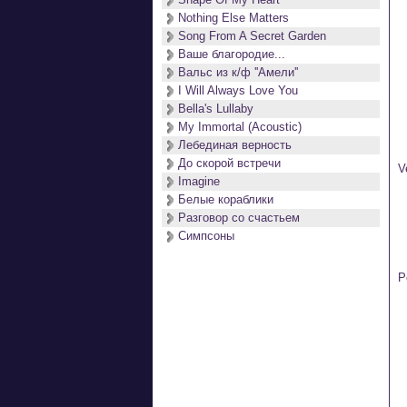
	[1: She say
Nothing Else Matters
	                 
Song From A Secret Garden
Ваше благородие...
Вальс из к/ф ''Амели''
I Will Always Love You
Bella's Lullaby
My Immortal (Acoustic)
Лебединая верность
До скорой встречи
V
Imagine
	She sai
Белые кораблики
	She alm
Разговор со счастьем
	But now
Симпсоны
P