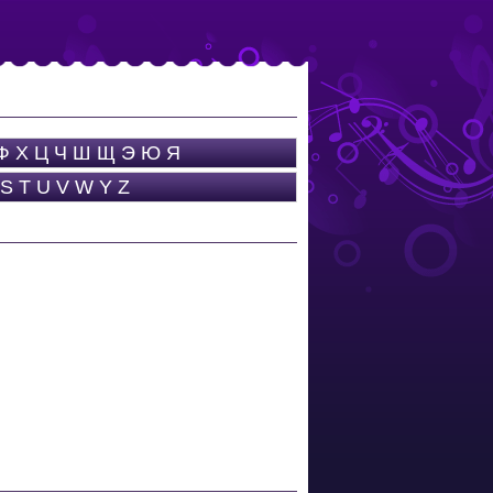
Ф
Х
Ц
Ч
Ш
Щ
Э
Ю
Я
S
T
U
V
W
Y
Z