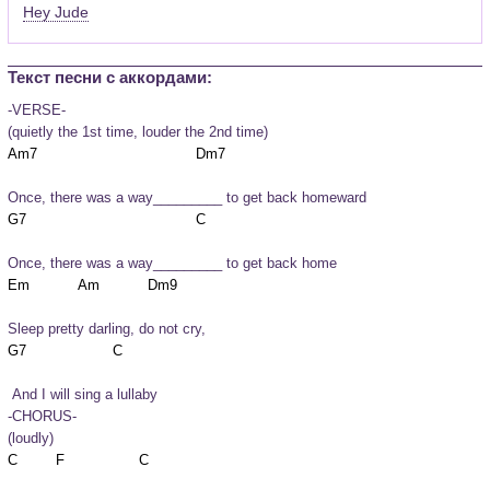
Hey Jude
Текст песни c аккордами:
-VERSE-

(quietly the 1st time, louder the 2nd time)
Once, there was a way_________ to get back homeward
Once, there was a way_________ to get back home
Sleep pretty darling, do not cry,
 And I will sing a lullaby

-CHORUS-

(loudly)