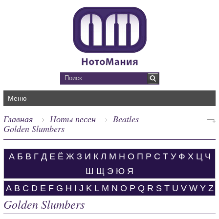
Меню
Главная
Ноты песен
Beatles
Golden Slumbers
А
Б
В
Г
Д
Е
Ё
Ж
З
И
К
Л
М
Н
О
П
Р
С
Т
У
Ф
Х
Ц
Ч
Ш
Щ
Э
Ю
Я
A
B
C
D
E
F
G
H
I
J
K
L
M
N
O
P
Q
R
S
T
U
V
W
Y
Z
Golden Slumbers