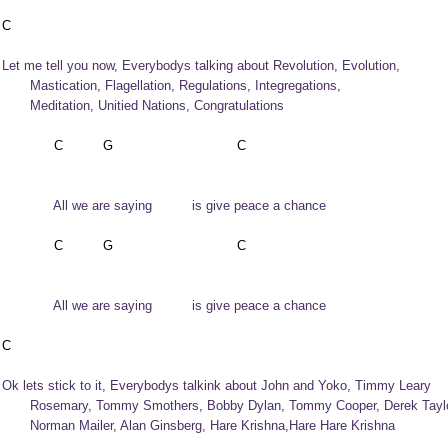
  Let me tell you now, Everybodys talking about Revolution, Evolution,

         Mastication, Flagellation, Regulations, Integregations, 

         Meditation, Unitied Nations, Congratulations
              C          G                               C                   

              All we are saying          is give peace a chance              
              C          G                               C                   

               All we are saying          is give peace a chance 
  Ok lets stick to it, Everybodys talkink about John and Yoko, Timmy Leary

         Rosemary, Tommy Smothers, Bobby Dylan, Tommy Cooper, Derek Taylo
         Norman Mailer, Alan Ginsberg, Hare Krishna,Hare Hare Krishna