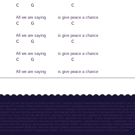
               All we are saying          is give peace a chance 
               All we are saying          is give peace a chance 
               All we are saying          is give peace a chance 
отный архив, который разрабатывается с целью предоставления каждому музыканту нот 
мездной основе в переложениях для различных музыкальных инструментов (гитары, фортеп
ен, аккорды и ноты) взяты из открытых источников и представлены исключительно для озн
ендует на авторство размещаемых произведений и не занимается продажей объектов чуж
ности не несет. Если вы являетесь обладателем авторского права на произведение, разм
ное тому подтверждение, но по какой-либо причине не хотите, чтобы информация о нём 
otomania[собака]mail.ru) письмо (в свободной форме) с указанием автора, названия, ссыл
амоучитель или другое произведение) на нашем сайте и прикрепите к письму копии докум
зии к нескольким файлам, просим предоставить документальное подтверждение для каждог
зуется удалить соответствующую запись из базы данных в максимально короткие сроки.