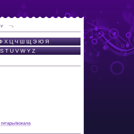
ce
Ф
Х
Ц
Ч
Ш
Щ
Э
Ю
Я
S
T
U
V
W
Y
Z
 гитары/вокала