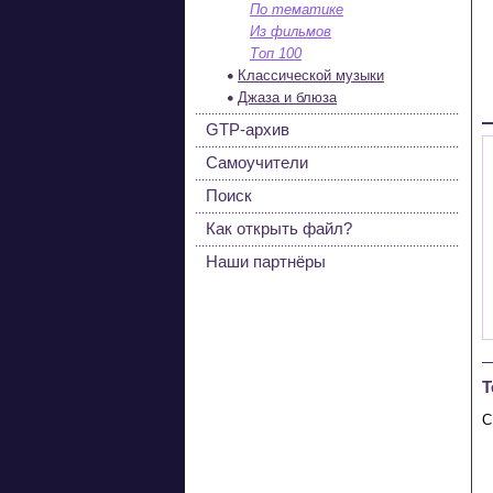
По тематике
Из фильмов
Топ 100
Классической музыки
Джаза и блюза
GTP-архив
Самоучители
Поиск
Как открыть файл?
Наши партнёры
Т
 
 