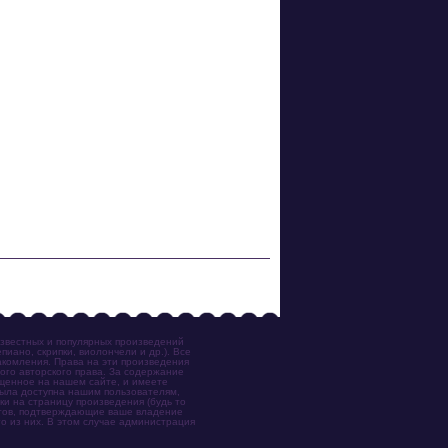
известных и популярных произведений
иано, скрипки, виолончели и др.). Все
акомления. Права на эти произведения
ого авторского права. За содержание
ещенное на нашем сайте, и имеете
была доступна нашим пользователям,
ки на страницу произведения (будь то
ентов, подтверждающие ваше владение
о из них. В этом случае администрация