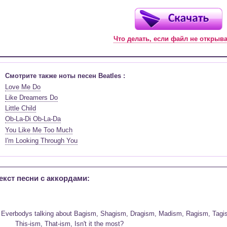
Что делать, если файл не открыв
Смотрите также ноты песен Beatles :
Love Me Do
Like Dreamers Do
Little Child
Ob-La-Di Ob-La-Da
You Like Me Too Much
I'm Looking Through You
екст песни c аккордами:
  Everbodys talking about Bagism, Shagism, Dragism, Madism, Ragism, Tagi
         This-ism, That-ism, Isn't it the most?