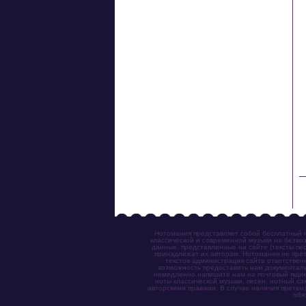
 
 
 
Нотомания представляет собой бесплатный н
классической и современной музыки на безвоз
данные, представленные на сайте (тексты пес
принадлежат их авторам. Нотомания не прет
текстов администрация сайта ответствен
возможность предоставить нам документаль
немедленно напишите нам на почтовый ящик (n
ноты классической музыки, песен, нотный с
авторскими правами. В случае наличия претен
обя