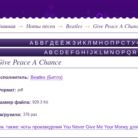
лавная
Ноты песен
Beatles
Give Peace A Chan
А
Б
В
Г
Д
Е
Ё
Ж
З
И
К
Л
М
Н
О
П
Р
С
Т
У
A
B
C
D
E
F
G
H
I
J
K
L
M
N
O
P
Q
R
Give Peace A Chance
сполнитель:
Beatles (Битлз)
ормат:
pdf
азмер файла:
929.3 Кб
агрузили:
376 раз
м. также: ноты произведения You Never Give Me Your Money для