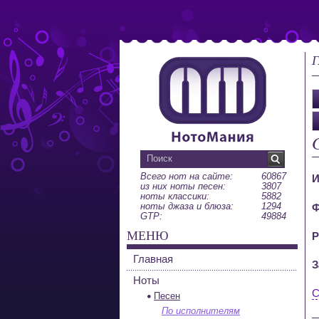
Г
Всего нот на сайте:
60867
И
из них ноты песен:
3807
ноты классики:
5882
ноты джаза и блюза:
1294
Ф
GTP:
49884
МЕНЮ
Р
Главная
З
Ноты
С
Песен
По исполнителям