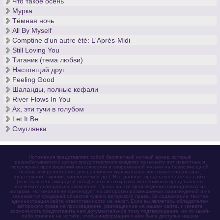
Что такое осень
Мурка
Тёмная ночь
All By Myself
Comptine d'un autre été: L'Après-Midi
Still Loving You
Титаник (тема любви)
Настоящий друг
Feeling Good
Шаланды, полные кефали
River Flows In You
Ах, эти тучи в голубом
Let It Be
Смуглянка
Нотомания представляет собой бесплатный нотный архив, который
разрабатывается с целью предоставления каждому музыканту нот известных и
популярных произведений классической и современной музыки на безвозмездной
основе в переложениях для различных музыкальных инструментов (гитары,
фортепиано, скрипки, виолончели и др.). Все данные, представленные на сайте
(тексты песен, аккорды и ноты) взяты из открытых источников и представлены
исключительно для ознакомления. Права на эти произведения принадлежат их
авторам. Нотомания не претендует на авторство размещаемых произведений и не
занимается продажей объектов чужого авторского права. За содержание текстов
администрация сайта ответственности не несет. Если вы являетесь обладателем
авторского права на произведение, размещенное на нашем сайте, и имеете
возможность предоставить нам документальное тому подтверждение, но по какой-
либо причине не хотите, чтобы информация о нём была доступна нашим