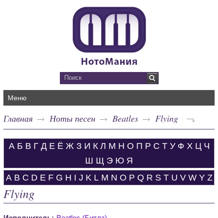
Меню
Главная
Ноты песен
Beatles
Flying
А
Б
В
Г
Д
Е
Ё
Ж
З
И
К
Л
М
Н
О
П
Р
С
Т
У
Ф
Х
Ц
Ч
Ш
Щ
Э
Ю
Я
A
B
C
D
E
F
G
H
I
J
K
L
M
N
O
P
Q
R
S
T
U
V
W
Y
Z
Flying
Исполнитель:
Beatles (Битлз)