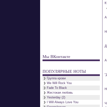
К
А
Н
Д
Мы ВКонтакте
А
ПОПУЛЯРНЫЕ НОТЫ
"
Группа крови
We Will Rock You
Fade To Black
Н
Жестокая любовь
Yesterday (2)
I Will Always Love You
Ч
Greensleeves