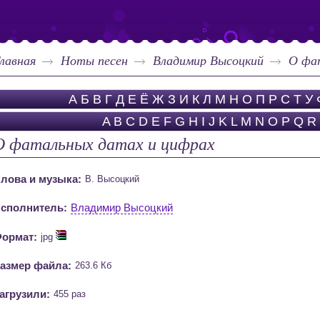
лавная
Ноты песен
Владимир Высоцкий
О фа
А
Б
В
Г
Д
Е
Ё
Ж
З
И
К
Л
М
Н
О
П
Р
С
Т
У
A
B
C
D
E
F
G
H
I
J
K
L
M
N
O
P
Q
R
О фатальных датах и цифрах
лова и музыка:
В. Высоцкий
сполнитель:
Владимир Высоцкий
ормат:
jpg
азмер файла:
263.6 Кб
агрузили:
455 раз