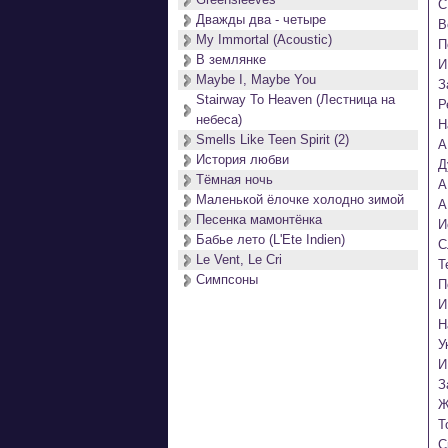
С
Дважды два - четыре
В
My Immortal (Acoustic)
П
В землянке
И
Maybe I, Maybe You
З
Stairway To Heaven (Лестница на
Р
небеса)
Н
Smells Like Teen Spirit (2)
А
История любви
Д
Тёмная ночь
А
Маленькой ёлочке холодно зимой
А
Песенка мамонтёнка
И
Бабье лето (L'Ete Indien)
С
Le Vent, Le Cri
Т
Симпсоны
П
И
Н
У
И
З
Ж
Т
С