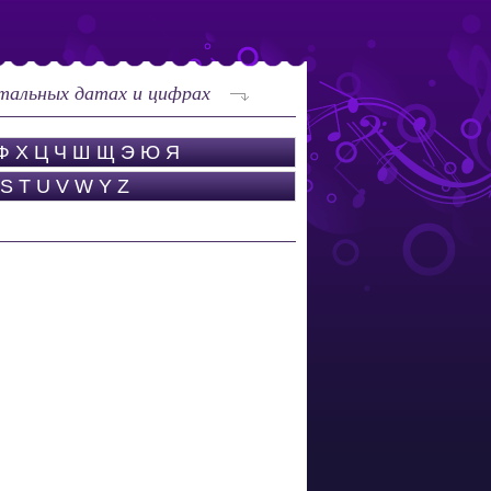
тальных датах и цифрах
Ф
Х
Ц
Ч
Ш
Щ
Э
Ю
Я
S
T
U
V
W
Y
Z