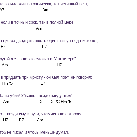
то кончил жизнь трагически, тот истинный поэт,
 если в точный срок, так в полной мере.
а цифре двадцать шесть один шагнул под пистолет,
ругой же - в петлю слазил в "Англетере".
 в тридцать три Христу - он был поэт, он говорил:
Да не убий! Убьешь - везде найду, мол".
о - гвозди ему в руки, чтоб чего не сотворил,
тоб не писал и чтобы меньше думал.