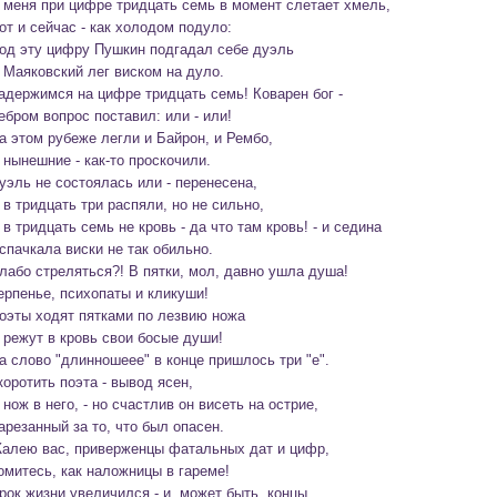
 меня при цифре тридцать семь в момент слетает хмель,

от и сейчас - как холодом подуло:

од эту цифру Пушкин подгадал себе дуэль

 Маяковский лег виском на дуло.

адержимся на цифре тридцать семь! Коварен бог -

ебром вопрос поставил: или - или!

а этом рубеже легли и Байрон, и Рембо,

 нынешние - как-то проскочили.
уэль не состоялась или - перенесена,

 в тридцать три распяли, но не сильно,

 в тридцать семь не кровь - да что там кровь! - и седина

спачкала виски не так обильно.

лабо стреляться?! В пятки, мол, давно ушла душа!

ерпенье, психопаты и кликуши!

оэты ходят пятками по лезвию ножа

 режут в кровь свои босые души!
а слово "длинношеее" в конце пришлось три "е".

коротить поэта - вывод ясен,

 нож в него, - но счастлив он висеть на острие,

арезанный за то, что был опасен.

алею вас, приверженцы фатальных дат и цифр,

омитесь, как наложницы в гареме!

рок жизни увеличился - и, может быть, концы
