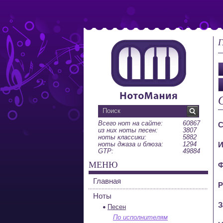
Г
Всего нот на сайте:
60867
С
из них ноты песен:
3807
ноты классики:
5882
ноты джаза и блюза:
1294
И
GTP:
49884
МЕНЮ
Ф
Главная
Р
Ноты
З
Песен
По исполнителям