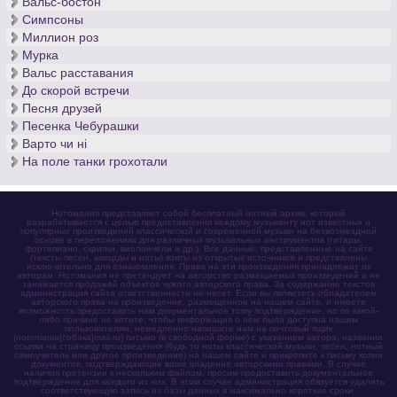
Вальс-бостон
Симпсоны
Миллион роз
Мурка
Вальс расставания
До скорой встречи
Песня друзей
Песенка Чебурашки
Варто чи нi
На поле танки грохотали
Нотомания представляет собой бесплатный нотный архив, который
разрабатывается с целью предоставления каждому музыканту нот известных и
популярных произведений классической и современной музыки на безвозмездной
основе в переложениях для различных музыкальных инструментов (гитары,
фортепиано, скрипки, виолончели и др.). Все данные, представленные на сайте
(тексты песен, аккорды и ноты) взяты из открытых источников и представлены
исключительно для ознакомления. Права на эти произведения принадлежат их
авторам. Нотомания не претендует на авторство размещаемых произведений и не
занимается продажей объектов чужого авторского права. За содержание текстов
администрация сайта ответственности не несет. Если вы являетесь обладателем
авторского права на произведение, размещенное на нашем сайте, и имеете
возможность предоставить нам документальное тому подтверждение, но по какой-
либо причине не хотите, чтобы информация о нём была доступна нашим
пользователям, немедленно напишите нам на почтовый ящик
(notomania[собака]mail.ru) письмо (в свободной форме) с указанием автора, названия,
ссылки на страницу произведения (будь то ноты классической музыки, песен, нотный
самоучитель или другое произведение) на нашем сайте и прикрепите к письму копии
документов, подтверждающие ваше владение авторскими правами. В случае
наличия претензии к нескольким файлам, просим предоставить документальное
подтверждение для каждого из них. В этом случае администрация обязуется удалить
соответствующую запись из базы данных в максимально короткие сроки.