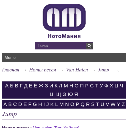
Меню
Главная
Ноты песен
Van Halen
Jump
А
Б
В
Г
Д
Е
Ё
Ж
З
И
К
Л
М
Н
О
П
Р
С
Т
У
Ф
Х
Ц
Ч
Ш
Щ
Э
Ю
Я
A
B
C
D
E
F
G
H
I
J
K
L
M
N
O
P
Q
R
S
T
U
V
W
Y
Z
Jump
Исполнитель:
Van Halen (Ван Хэйлен)