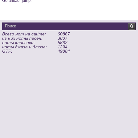
Go ahead, jump.
Всего нот на сайте:
60867
из них ноты песен:
3807
ноты классики:
5882
ноты джаза и блюза:
1294
GTP:
49884