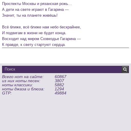
Проспекты Москвы и рязанская рожь…

А дети на свете играют в Гагарина —

Значит, ты на планете живёшь!

Всё ближе, всё ближе нам небо бескрайнее,

И подвигам в жизни не будет конца.

Восходит над миром Созвездье Гагарина —

К правде, к свету стартуют сердца.
Всего нот на сайте:
60867
из них ноты песен:
3807
ноты классики:
5882
ноты джаза и блюза:
1294
GTP:
49884