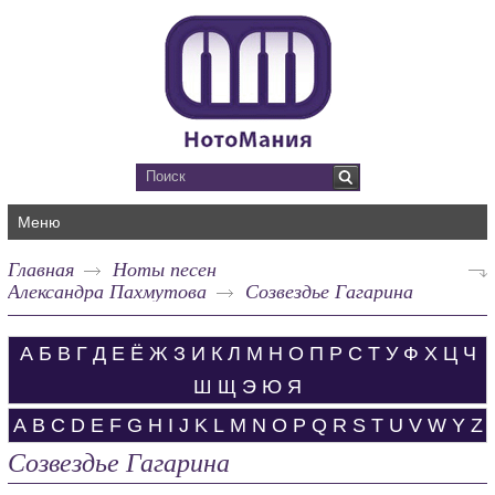
Меню
Главная
Ноты песен
Александра Пахмутова
Созвездье Гагарина
А
Б
В
Г
Д
Е
Ё
Ж
З
И
К
Л
М
Н
О
П
Р
С
Т
У
Ф
Х
Ц
Ч
Ш
Щ
Э
Ю
Я
A
B
C
D
E
F
G
H
I
J
K
L
M
N
O
P
Q
R
S
T
U
V
W
Y
Z
Созвездье Гагарина