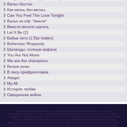
Вальс-бостон
Как жизнь без весны...
Can You Feel The Love Tonight
Вальс из к/ф ''Амели''
Вместе весело шагать
Let It Be (2)
Бабье лето (L'Ete Indien)
Bohemian Rhapsody
Шаланды, полные кефали
You Are Not Alone
We are the champions
Белые розы
В лесу прифронтовом
Adagio
My All
История любви
Священная война
Нотомания представляет собой бесплатный нотный архив, который
разрабатывается с целью предоставления каждому музыканту нот известных и
популярных произведений классической и современной музыки на безвозмездной
основе в переложениях для различных музыкальных инструментов (гитары,
фортепиано, скрипки, виолончели и др.). Все данные, представленные на сайте
(тексты песен, аккорды и ноты) взяты из открытых источников и представлены