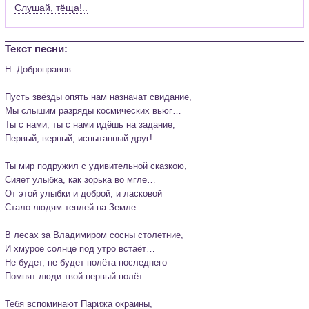
Слушай, тёща!..
Текст песни:
Н. Добронравов

Пусть звёзды опять нам назначат свидание,

Мы слышим разряды космических вьюг…

Ты с нами, ты с нами идёшь на задание,

Первый, верный, испытанный друг!

Ты мир подружил с удивительной сказкою,

Сияет улыбка, как зорька во мгле…

От этой улыбки и доброй, и ласковой

Стало людям теплей на Земле.

В лесах за Владимиром сосны столетние,

И хмурое солнце под утро встаёт…

Не будет, не будет полёта последнего —

Помнят люди твой первый полёт.

Тебя вспоминают Парижа окраины,
