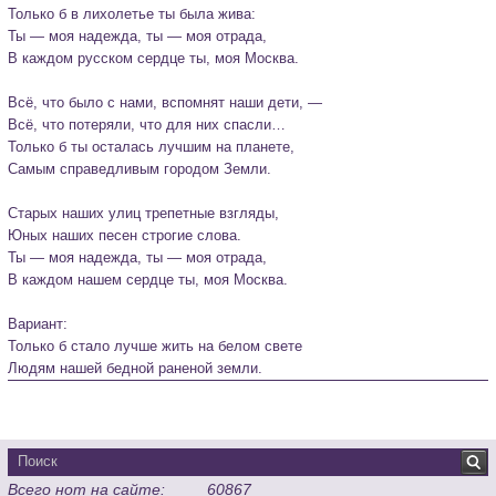
Только б в лихолетье ты была жива:

Ты — моя надежда, ты — моя отрада,

В каждом русском сердце ты, моя Москва.

Всё, что было с нами, вспомнят наши дети, —

Всё, что потеряли, что для них спасли…

Только б ты осталась лучшим на планете,

Самым справедливым городом Земли.

Старых наших улиц трепетные взгляды,

Юных наших песен строгие слова.

Ты — моя надежда, ты — моя отрада,

В каждом нашем сердце ты, моя Москва.

Вариант:

Только б стало лучше жить на белом свете

Людям нашей бедной раненой земли.
Всего нот на сайте:
60867