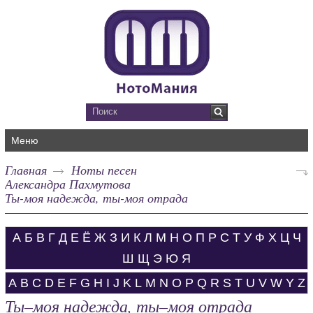
Меню
Главная
Ноты песен
Александра Пахмутова
Ты-моя надежда, ты-моя отрада
А
Б
В
Г
Д
Е
Ё
Ж
З
И
К
Л
М
Н
О
П
Р
С
Т
У
Ф
Х
Ц
Ч
Ш
Щ
Э
Ю
Я
A
B
C
D
E
F
G
H
I
J
K
L
M
N
O
P
Q
R
S
T
U
V
W
Y
Z
Ты–моя надежда, ты–моя отрада