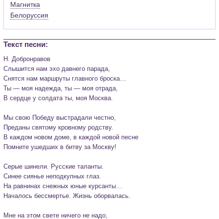
Магнитка
Белоруссия
Текст песни:
Н. Добронравов

Слышится нам эхо давнего парада,

Снятся нам маршруты главного броска…

Ты — моя надежда, ты — моя отрада,

В сердце у солдата ты, моя Москва.

Мы свою Победу выстрадали честно,

Преданы святому кровному родству.

В каждом новом доме, в каждой новой песне

Помните ушедших в битву за Москву!

Серые шинели. Русские таланты.

Синее сиянье неподкупных глаз.

На равнинах снежных юные курсанты…

Началось бессмертье. Жизнь оборвалась.

Мне на этом свете ничего не надо,
