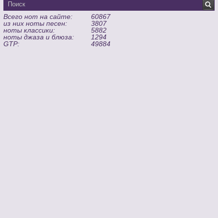
Всего нот на сайте:
60867
из них ноты песен:
3807
ноты классики:
5882
ноты джаза и блюза:
1294
GTP:
49884