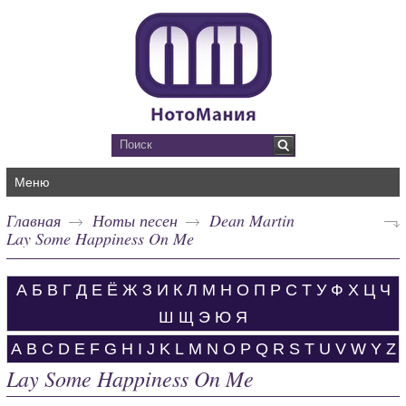
Меню
Главная
Ноты песен
Dean Martin
Lay Some Happiness On Me
А
Б
В
Г
Д
Е
Ё
Ж
З
И
К
Л
М
Н
О
П
Р
С
Т
У
Ф
Х
Ц
Ч
Ш
Щ
Э
Ю
Я
A
B
C
D
E
F
G
H
I
J
K
L
M
N
O
P
Q
R
S
T
U
V
W
Y
Z
Lay Some Happiness On Me