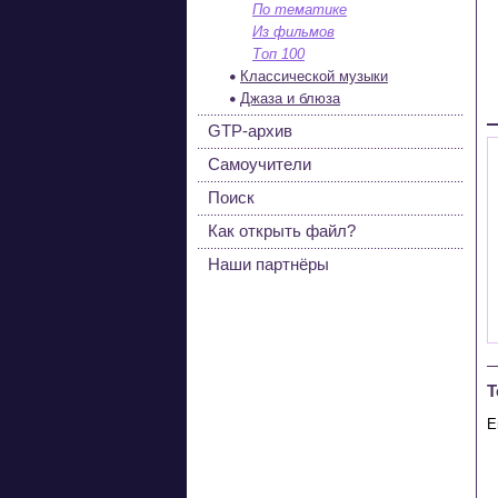
По тематике
Из фильмов
Топ 100
Классической музыки
Джаза и блюза
GTP-архив
Самоучители
Поиск
Как открыть файл?
Наши партнёры
Т
 