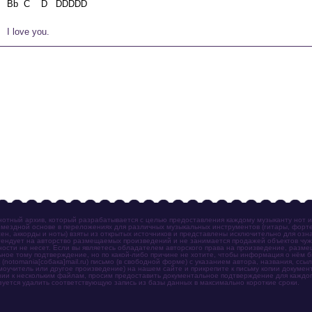
    I love you.
отный архив, который разрабатывается с целью предоставления каждому музыканту нот 
мездной основе в переложениях для различных музыкальных инструментов (гитары, фортеп
ен, аккорды и ноты) взяты из открытых источников и представлены исключительно для озн
ендует на авторство размещаемых произведений и не занимается продажей объектов чуж
ности не несет. Если вы являетесь обладателем авторского права на произведение, разм
ное тому подтверждение, но по какой-либо причине не хотите, чтобы информация о нём 
otomania[собака]mail.ru) письмо (в свободной форме) с указанием автора, названия, ссыл
амоучитель или другое произведение) на нашем сайте и прикрепите к письму копии докум
зии к нескольким файлам, просим предоставить документальное подтверждение для каждог
зуется удалить соответствующую запись из базы данных в максимально короткие сроки.