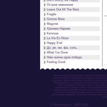
Остров невезения
Leave Out All The Rest
 
Fragile
Gimme More
Медляк
Хроники Нарнии
Катюша
La Vie En Rose
Happy End
До, ре, ми, фа, соль...
What I've Done
Нам нужна одна победа
Feeling Good
Нотомания представляет собой бесплатный н
классической и современной музыки на безвоз
данные, представленные на сайте (тексты пес
принадлежат их авторам. Нотомания не прет
текстов администрация сайта ответствен
возможность предоставить нам документаль
немедленно напишите нам на почтовый ящик (n
ноты классической музыки, песен, нотный с
авторскими правами. В случае наличия претен
обя
© Notomania.ru, 2007-2026