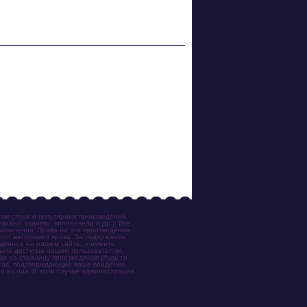
известных и популярных произведений
иано, скрипки, виолончели и др.). Все
акомления. Права на эти произведения
ого авторского права. За содержание
ещенное на нашем сайте, и имеете
была доступна нашим пользователям,
ки на страницу произведения (будь то
ентов, подтверждающие ваше владение
о из них. В этом случае администрация