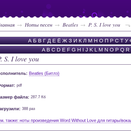
лавная
Ноты песен
Beatles
P. S. I love you
А
Б
В
Г
Д
Е
Ё
Ж
З
И
К
Л
М
Н
О
П
Р
С
Т
У
A
B
C
D
E
F
G
H
I
J
K
L
M
N
O
P
Q
R
. S. I love you
сполнитель:
Beatles (Битлз)
ормат:
pdf
азмер файла:
287.7 Кб
агрузили:
388 раз
м. также: ноты произведения Word Without Love для гитары/вока