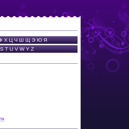
Ф
Х
Ц
Ч
Ш
Щ
Э
Ю
Я
S
T
U
V
W
Y
Z
ла