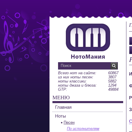
Г
P
Всего нот на сайте:
60867
И
из них ноты песен:
3807
ноты классики:
5882
ноты джаза и блюза:
1294
Ф
GTP:
49884
МЕНЮ
Р
Главная
З
Ноты
С
Песен
По исполнителям