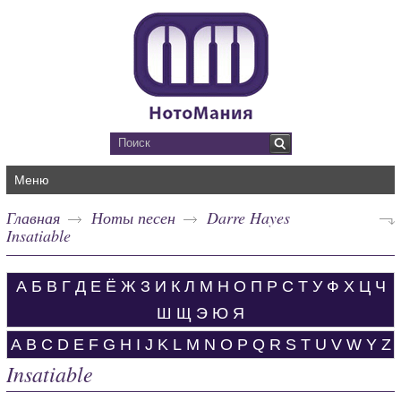
Меню
Главная
Ноты песен
Darre Hayes
Insatiable
А
Б
В
Г
Д
Е
Ё
Ж
З
И
К
Л
М
Н
О
П
Р
С
Т
У
Ф
Х
Ц
Ч
Ш
Щ
Э
Ю
Я
A
B
C
D
E
F
G
H
I
J
K
L
M
N
O
P
Q
R
S
T
U
V
W
Y
Z
Insatiable