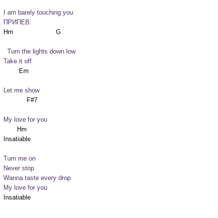
I am barely touching you
ПРИПЕВ:
  Turn the lights down low
Take it off
Let me show
My love for you
       Hm

Turn me on

Never stop

Wanna taste every drop

My love for you
Insatiable
