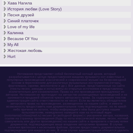
Хава Нагила
История любви (Love Story)
Песня друзей
Синий платочек
Love of my life
Калинка
Because Of You
My All
Жестокая любовь
Hurt
Нотомания представляет собой бесплатный нотный архив, который
разрабатывается с целью предоставления каждому музыканту нот известных и
популярных произведений классической и современной музыки на безвозмездной
основе в переложениях для различных музыкальных инструментов (гитары,
фортепиано, скрипки, виолончели и др.). Все данные, представленные на сайте
(тексты песен, аккорды и ноты) взяты из открытых источников и представлены
исключительно для ознакомления. Права на эти произведения принадлежат их
авторам. Нотомания не претендует на авторство размещаемых произведений и не
занимается продажей объектов чужого авторского права. За содержание текстов
администрация сайта ответственности не несет. Если вы являетесь обладателем
авторского права на произведение, размещенное на нашем сайте, и имеете
возможность предоставить нам документальное тому подтверждение, но по какой-
либо причине не хотите, чтобы информация о нём была доступна нашим
пользователям, немедленно напишите нам на почтовый ящик
(notomania[собака]mail.ru) письмо (в свободной форме) с указанием автора, названия,
ссылки на страницу произведения (будь то ноты классической музыки, песен, нотный
самоучитель или другое произведение) на нашем сайте и прикрепите к письму копии
документов, подтверждающие ваше владение авторскими правами. В случае
наличия претензии к нескольким файлам, просим предоставить документальное
подтверждение для каждого из них. В этом случае администрация обязуется удалить