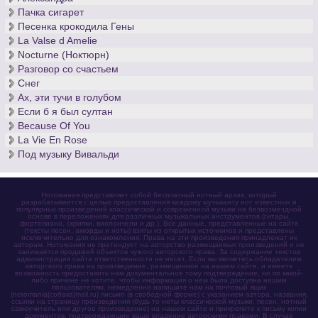
Пачка сигарет
Песенка крокодила Гены
La Valse d Amelie
Nocturne (Ноктюрн)
Разговор со счастьем
Снег
Ах, эти тучи в голубом
Если б я был султан
Because Of You
La Vie En Rose
Под музыку Вивальди
Нотомания представляет собой бесплатный нотный архив, который
разрабатывается с целью предоставления каждому музыканту нот известных и
популярных произведений классической и современной музыки на безвозмездной
основе в переложениях для различных музыкальных инструментов (гитары,
фортепиано, скрипки, виолончели и др.). Все данные, представленные на сайте
(тексты песен, аккорды и ноты) взяты из открытых источников и представлены
исключительно для ознакомления. Права на эти произведения принадлежат их
авторам. Нотомания не претендует на авторство размещаемых произведений и не
занимается продажей объектов чужого авторского права. За содержание текстов
администрация сайта ответственности не несет. Если вы являетесь обладателем
авторского права на произведение, размещенное на нашем сайте, и имеете
возможность предоставить нам документальное тому подтверждение, но по какой-
либо причине не хотите, чтобы информация о нём была доступна нашим
пользователям, немедленно напишите нам на почтовый ящик
(notomania[собака]mail.ru) письмо (в свободной форме) с указанием автора, названия,
ссылки на страницу произведения (будь то ноты классической музыки, песен, нотный
самоучитель или другое произведение) на нашем сайте и прикрепите к письму копии
документов, подтверждающие ваше владение авторскими правами. В случае