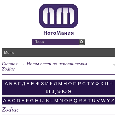
Меню
Главная
Ноты песен по исполнителям
Zodiac
А
Б
В
Г
Д
Е
Ё
Ж
З
И
К
Л
М
Н
О
П
Р
С
Т
У
Ф
Х
Ц
Ч
Ш
Щ
Э
Ю
Я
A
B
C
D
E
F
G
H
I
J
K
L
M
N
O
P
Q
R
S
T
U
V
W
Y
Z
Zodiac