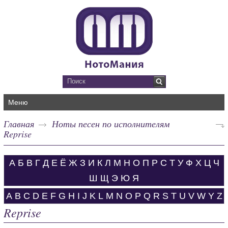
Меню
Главная
Ноты песен по исполнителям
Reprise
А
Б
В
Г
Д
Е
Ё
Ж
З
И
К
Л
М
Н
О
П
Р
С
Т
У
Ф
Х
Ц
Ч
Ш
Щ
Э
Ю
Я
A
B
C
D
E
F
G
H
I
J
K
L
M
N
O
P
Q
R
S
T
U
V
W
Y
Z
Reprise