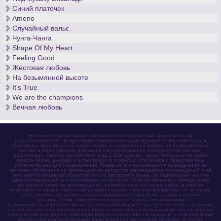
Синий платочек
Ameno
Случайный вальс
Чунга-Чанга
Shape Of My Heart
Feeling Good
Жестокая любовь
На безымянной высоте
It's True
We are the champions
Вечная любовь
Нотомания представляет собой бесплатный нотный архив, который
разрабатывается с целью предоставления каждому музыканту нот известных и
популярных произведений классической и современной музыки на безвозмездной
основе в переложениях для различных музыкальных инструментов (гитары,
фортепиано, скрипки, виолончели и др.). Все данные, представленные на сайте
(тексты песен, аккорды и ноты) взяты из открытых источников и представлены
исключительно для ознакомления. Права на эти произведения принадлежат их
авторам. Нотомания не претендует на авторство размещаемых произведений и не
занимается продажей объектов чужого авторского права. За содержание текстов
администрация сайта ответственности не несет. Если вы являетесь обладателем
авторского права на произведение, размещенное на нашем сайте, и имеете
возможность предоставить нам документальное тому подтверждение, но по какой-
либо причине не хотите, чтобы информация о нём была доступна нашим
пользователям, немедленно напишите нам на почтовый ящик
(notomania[собака]mail.ru) письмо (в свободной форме) с указанием автора, названия,
ссылки на страницу произведения (будь то ноты классической музыки, песен, нотный
самоучитель или другое произведение) на нашем сайте и прикрепите к письму копии
документов, подтверждающие ваше владение авторскими правами. В случае