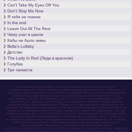
Can't Take My Eyes Off You
Don't Stop Me Now
Я тебя не помню
In the end
Leave Out All The Rest
Чему учат в школе
Кабы не было зимы
Bella's Lullaby
Детство
The Lady In Red (Леди в красном)
Голубка
Три танкиста
Нотомания представляет собой бесплатный нотный архив, который
разрабатывается с целью предоставления каждому музыканту нот известных и
популярных произведений классической и современной музыки на безвозмездной
основе в переложениях для различных музыкальных инструментов (гитары,
фортепиано, скрипки, виолончели и др.). Все данные, представленные на сайте
(тексты песен, аккорды и ноты) взяты из открытых источников и представлены
исключительно для ознакомления. Права на эти произведения принадлежат их
авторам. Нотомания не претендует на авторство размещаемых произведений и не
занимается продажей объектов чужого авторского права. За содержание текстов
администрация сайта ответственности не несет. Если вы являетесь обладателем
авторского права на произведение, размещенное на нашем сайте, и имеете
возможность предоставить нам документальное тому подтверждение, но по какой-
либо причине не хотите, чтобы информация о нём была доступна нашим
пользователям, немедленно напишите нам на почтовый ящик
(notomania[собака]mail.ru) письмо (в свободной форме) с указанием автора, названия,
ссылки на страницу произведения (будь то ноты классической музыки, песен, нотный