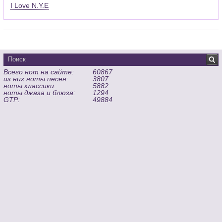
I Love N.Y.E
Всего нот на сайте:
60867
из них ноты песен:
3807
ноты классики:
5882
ноты джаза и блюза:
1294
GTP:
49884