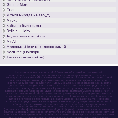
Gimme More
Снег
Я тебя никогда не забуду
Мурка
Кабы не было зимы
Bella's Lullaby
Ах, эти тучи в голубом
My All
Маленькой ёлочке холодно зимой
Nocturne (Ноктюрн)
Титаник (тема любви)
Нотомания представляет собой бесплатный нотный архив, который
разрабатывается с целью предоставления каждому музыканту нот известных и
популярных произведений классической и современной музыки на безвозмездной
основе в переложениях для различных музыкальных инструментов (гитары,
фортепиано, скрипки, виолончели и др.). Все данные, представленные на сайте
(тексты песен, аккорды и ноты) взяты из открытых источников и представлены
исключительно для ознакомления. Права на эти произведения принадлежат их
авторам. Нотомания не претендует на авторство размещаемых произведений и не
занимается продажей объектов чужого авторского права. За содержание текстов
администрация сайта ответственности не несет. Если вы являетесь обладателем
авторского права на произведение, размещенное на нашем сайте, и имеете
возможность предоставить нам документальное тому подтверждение, но по какой-
либо причине не хотите, чтобы информация о нём была доступна нашим
пользователям, немедленно напишите нам на почтовый ящик
(notomania[собака]mail.ru) письмо (в свободной форме) с указанием автора, названия,
ссылки на страницу произведения (будь то ноты классической музыки, песен, нотный
самоучитель или другое произведение) на нашем сайте и прикрепите к письму копии
документов, подтверждающие ваше владение авторскими правами. В случае