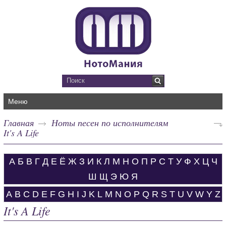
Меню
Главная
Ноты песен по исполнителям
It's A Life
А
Б
В
Г
Д
Е
Ё
Ж
З
И
К
Л
М
Н
О
П
Р
С
Т
У
Ф
Х
Ц
Ч
Ш
Щ
Э
Ю
Я
A
B
C
D
E
F
G
H
I
J
K
L
M
N
O
P
Q
R
S
T
U
V
W
Y
Z
It's A Life