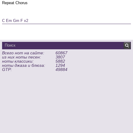
Repeat Chorus

C Em Gm F x2
Всего нот на сайте:
60867
из них ноты песен:
3807
ноты классики:
5882
ноты джаза и блюза:
1294
GTP:
49884