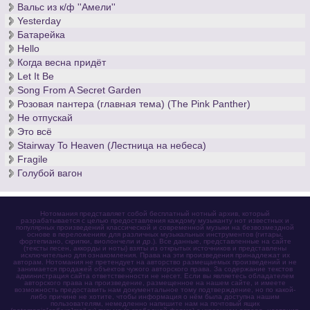
Вальс из к/ф ''Амели''
Yesterday
Батарейка
Hello
Когда весна придёт
Let It Be
Song From A Secret Garden
Розовая пантера (главная тема) (The Pink Panther)
Не отпускай
Это всё
Stairway To Heaven (Лестница на небеса)
Fragile
Голубой вагон
Нотомания представляет собой бесплатный нотный архив, который
разрабатывается с целью предоставления каждому музыканту нот известных и
популярных произведений классической и современной музыки на безвозмездной
основе в переложениях для различных музыкальных инструментов (гитары,
фортепиано, скрипки, виолончели и др.). Все данные, представленные на сайте
(тексты песен, аккорды и ноты) взяты из открытых источников и представлены
исключительно для ознакомления. Права на эти произведения принадлежат их
авторам. Нотомания не претендует на авторство размещаемых произведений и не
занимается продажей объектов чужого авторского права. За содержание текстов
администрация сайта ответственности не несет. Если вы являетесь обладателем
авторского права на произведение, размещенное на нашем сайте, и имеете
возможность предоставить нам документальное тому подтверждение, но по какой-
либо причине не хотите, чтобы информация о нём была доступна нашим
пользователям, немедленно напишите нам на почтовый ящик