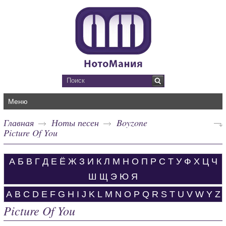
Меню
Главная
Ноты песен
Boyzone
Picture Of You
А
Б
В
Г
Д
Е
Ё
Ж
З
И
К
Л
М
Н
О
П
Р
С
Т
У
Ф
Х
Ц
Ч
Ш
Щ
Э
Ю
Я
A
B
C
D
E
F
G
H
I
J
K
L
M
N
O
P
Q
R
S
T
U
V
W
Y
Z
Picture Of You