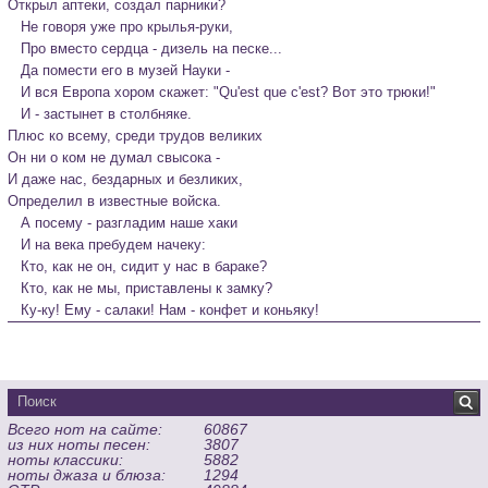
Открыл аптеки, создал парники?

   Не говоря уже про крылья-руки,

   Про вместо сердца - дизель на песке...

   Да помести его в музей Науки -

   И вся Европа хором скажет: "Qu'est que c'est? Вот это трюки!"

   И - застынет в столбняке.
Плюс ко всему, среди трудов великих

Он ни о ком не думал свысока -

И даже нас, бездарных и безликих,

Определил в известные войска.

   А посему - разгладим наше хаки

   И на века пребудем начеку:

   Кто, как не он, сидит у нас в бараке?

   Кто, как не мы, приставлены к замку?

   Ку-ку! Ему - салаки! Нам - конфет и коньяку!
Всего нот на сайте:
60867
из них ноты песен:
3807
ноты классики:
5882
ноты джаза и блюза:
1294