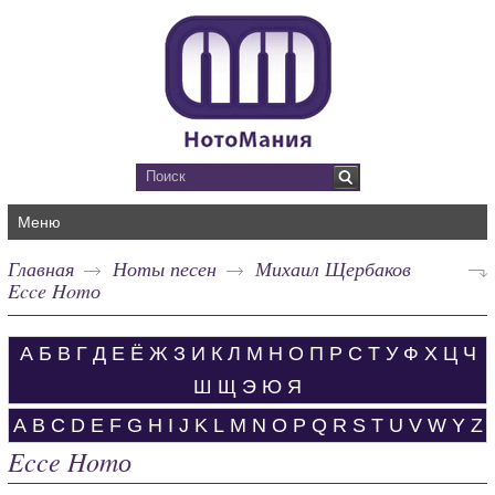
Меню
Главная
Ноты песен
Михаил Щербаков
Ecce Homо
А
Б
В
Г
Д
Е
Ё
Ж
З
И
К
Л
М
Н
О
П
Р
С
Т
У
Ф
Х
Ц
Ч
Ш
Щ
Э
Ю
Я
A
B
C
D
E
F
G
H
I
J
K
L
M
N
O
P
Q
R
S
T
U
V
W
Y
Z
Ecce Homо