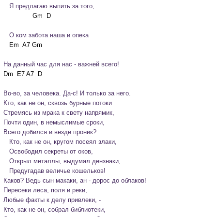
   Я предлагаю выпить за того,
   О ком забота наша и опека
На данный час для нас - важней всего!
Во-во, за человека. Да-с! И только за него.
Кто, как не он, сквозь бурные потоки

Стремясь из мрака к свету напрямик,

Почти один, в немыслимые сроки,

Всего добился и везде проник?

   Кто, как не он, кругом посеял злаки,

   Освободил секреты от оков,

   Открыл металлы, выдумал дензнаки,

   Предугадав величье кошельков!

Каков? Ведь сын макаки, ан - дорос до облаков!
Пересеки леса, поля и реки,

Любые факты к делу привлеки, -

Кто, как не он, собрал библиотеки,
