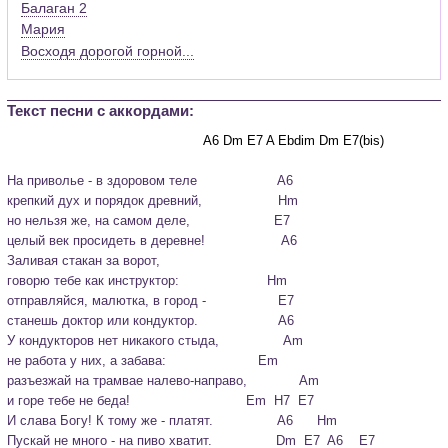
Балаган 2
Мария
Восходя дорогой горной...
Текст песни c аккордами:
На приволье - в здоровом теле                    A6

крепкий дух и порядок древний,                   Hm

но нельзя же, на самом деле,                     E7

целый век просидеть в деревне!                   A6

Заливая стакан за ворот,

говорю тебе как инструктор:                      Hm

отправляйся, малютка, в город -                  E7

станешь доктор или кондуктор.                    A6
У кондукторов нет никакого стыда,                Am

не работа у них, а забава:                       Em

разъезжай на трамвае налево-направо,             Am

и горе тебе не беда!                             Em  H7  E7

И слава Богу! К тому же - платят.                A6      Hm

Пускай не много - на пиво хватит.                Dm  E7  A6    E7
