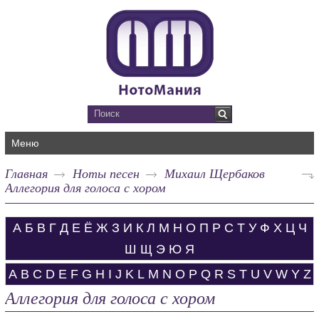
Меню
Главная
Ноты песен
Михаил Щербаков
Аллегория для голоса с хором
А
Б
В
Г
Д
Е
Ё
Ж
З
И
К
Л
М
Н
О
П
Р
С
Т
У
Ф
Х
Ц
Ч
Ш
Щ
Э
Ю
Я
A
B
C
D
E
F
G
H
I
J
K
L
M
N
O
P
Q
R
S
T
U
V
W
Y
Z
Аллегория для голоса с хором