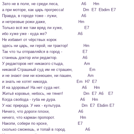
Зато не в поле, не среди леса,                   A6      Hm

а при моторе, как царь прогресса!                Dm  E7  Ebdim E7
Правда, в городе тоже - лужи,                    A6

и нетрезвые рожи даже,                           Hm

Только всё же там вряд ли хуже,                  E7

ибо хуже уже - куда же?                          A6

Не избавит от чёрствых корок

здесь ни царь, ни герой, ни трактор!             Hm

Так что ты отправляйся в город -                 E7

станешь доктор или редактор.                     A6
У редакторов нет никакого стыда,                 Am

никакой Страшный суд им не страшен,              Em

и не знают они ни конюшен, ни пашен,             Am

и знать не хотят никогда.                        Em  H7  E7

И на здоровье! На нет суда нет.                  A6      Hm

Житьё коровье, небось, не тянет!                 Dm  E7  A6    E7

Когда свобода - губа не дура.                    A6      Hm

У нас природа. У них - культура.                 Dm  E7  Ebdim E7
Ничего, что дороги плохи,                        A6

ничего, что карман пропорот.                     Hm

Накопи, собери по крохе,                         E7

сколько сможешь, и топай в город.                A6
