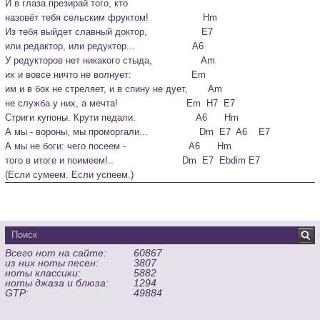
И в глаза презирай того, кто

назовёт тебя сельским фруктом!                   Hm

Из тебя выйдет славный доктор,                   E7

или редактор, или редуктор...                    A6
У редукторов нет никакого стыда,                 Am

их и вовсе ничто не волнует:                     Em

им и в бок не стреляет, и в спину не дует,       Am

не служба у них, а мечта!                        Em  H7  E7

Стриги купоны. Крути педали.                     A6      Hm

А мы - вороны, мы проморгали...                  Dm  E7  A6    E7

А мы не боги: чего посеем -                      A6      Hm

того в итоге и поимеем!..                        Dm  E7  Ebdim E7

Всего нот на сайте:
60867
из них ноты песен:
3807
ноты классики:
5882
ноты джаза и блюза:
1294
GTP:
49884