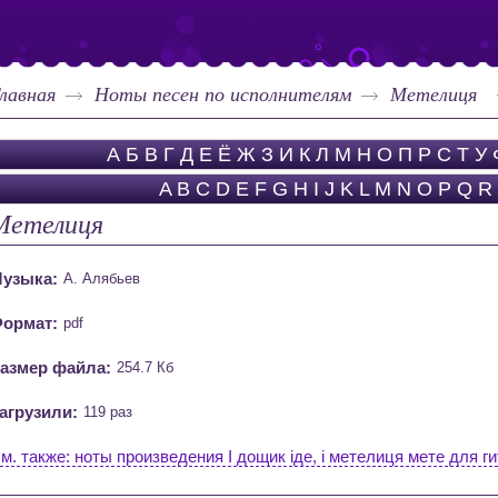
лавная
Ноты песен по исполнителям
Метелиця
А
Б
В
Г
Д
Е
Ё
Ж
З
И
К
Л
М
Н
О
П
Р
С
Т
У
A
B
C
D
E
F
G
H
I
J
K
L
M
N
O
P
Q
R
Метелиця
узыка:
А. Алябьев
ормат:
pdf
азмер файла:
254.7 Кб
агрузили:
119 раз
м. также: ноты произведения I дощик iде, i метелиця мете для г