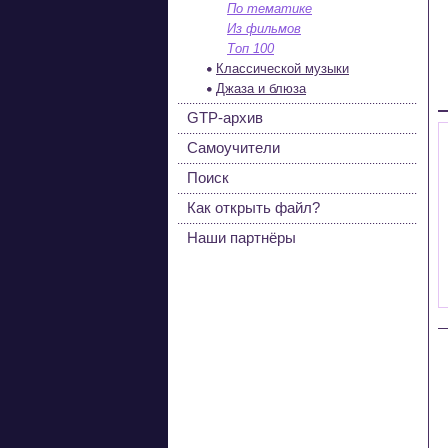
По тематике
Из фильмов
Топ 100
Классической музыки
Джаза и блюза
GTP-архив
Самоучители
Поиск
Как открыть файл?
Наши партнёры