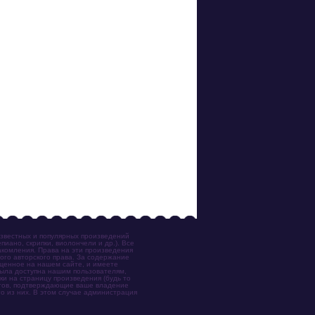
известных и популярных произведений
иано, скрипки, виолончели и др.). Все
акомления. Права на эти произведения
ого авторского права. За содержание
ещенное на нашем сайте, и имеете
была доступна нашим пользователям,
ки на страницу произведения (будь то
ентов, подтверждающие ваше владение
о из них. В этом случае администрация