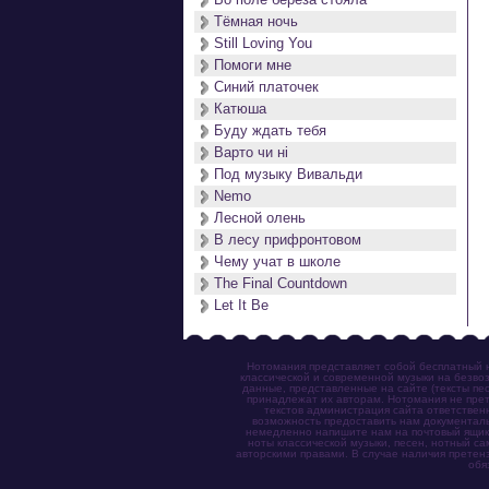
Тёмная ночь
Still Loving You
Помоги мне
Синий платочек
Катюша
Буду ждать тебя
Варто чи нi
Под музыку Вивальди
Nemo
Лесной олень
В лесу прифронтовом
Чему учат в школе
The Final Countdown
Let It Be
Нотомания представляет собой бесплатный н
классической и современной музыки на безвоз
данные, представленные на сайте (тексты пес
принадлежат их авторам. Нотомания не прет
текстов администрация сайта ответствен
возможность предоставить нам документаль
немедленно напишите нам на почтовый ящик (n
ноты классической музыки, песен, нотный с
авторскими правами. В случае наличия претен
обя