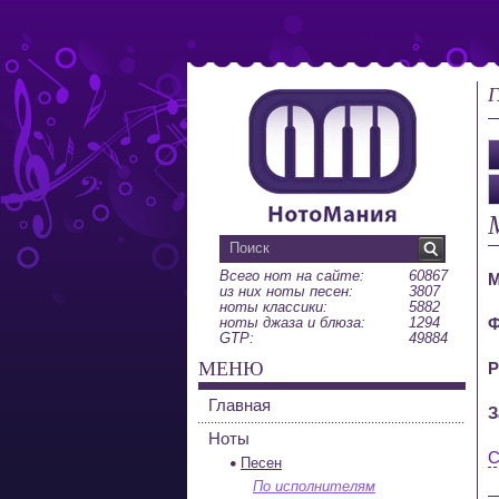
Г
Всего нот на сайте:
60867
М
из них ноты песен:
3807
ноты классики:
5882
ноты джаза и блюза:
1294
Ф
GTP:
49884
МЕНЮ
Р
Главная
З
Ноты
С
Песен
По исполнителям