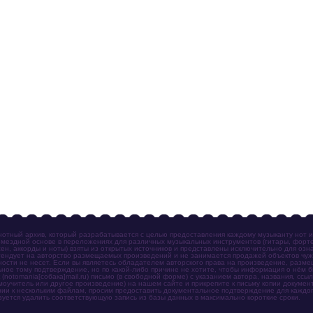
отный архив, который разрабатывается с целью предоставления каждому музыканту нот 
мездной основе в переложениях для различных музыкальных инструментов (гитары, фортеп
ен, аккорды и ноты) взяты из открытых источников и представлены исключительно для озн
ендует на авторство размещаемых произведений и не занимается продажей объектов чуж
ности не несет. Если вы являетесь обладателем авторского права на произведение, разм
ное тому подтверждение, но по какой-либо причине не хотите, чтобы информация о нём 
otomania[собака]mail.ru) письмо (в свободной форме) с указанием автора, названия, ссыл
амоучитель или другое произведение) на нашем сайте и прикрепите к письму копии докум
зии к нескольким файлам, просим предоставить документальное подтверждение для каждог
зуется удалить соответствующую запись из базы данных в максимально короткие сроки.