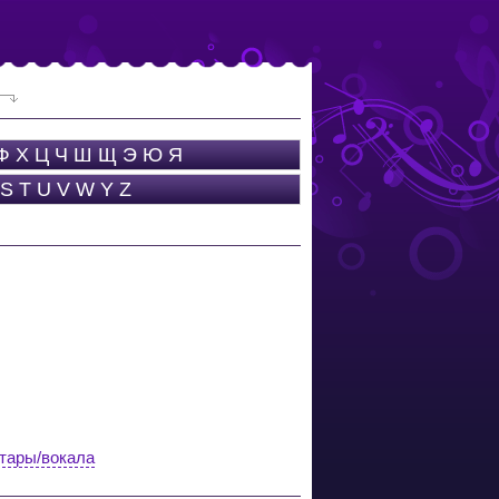
Ф
Х
Ц
Ч
Ш
Щ
Э
Ю
Я
S
T
U
V
W
Y
Z
итары/вокала