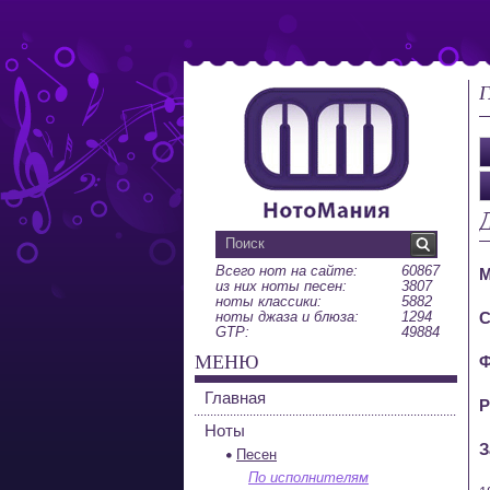
Г
Всего нот на сайте:
60867
М
из них ноты песен:
3807
ноты классики:
5882
ноты джаза и блюза:
1294
С
GTP:
49884
МЕНЮ
Ф
Главная
Р
Ноты
З
Песен
По исполнителям