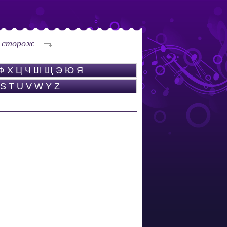
й сторож
Ф
Х
Ц
Ч
Ш
Щ
Э
Ю
Я
S
T
U
V
W
Y
Z