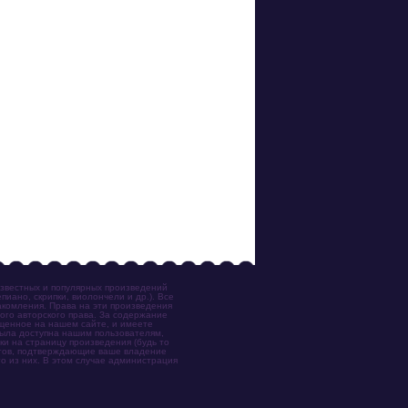
известных и популярных произведений
иано, скрипки, виолончели и др.). Все
акомления. Права на эти произведения
ого авторского права. За содержание
ещенное на нашем сайте, и имеете
была доступна нашим пользователям,
ки на страницу произведения (будь то
ентов, подтверждающие ваше владение
о из них. В этом случае администрация