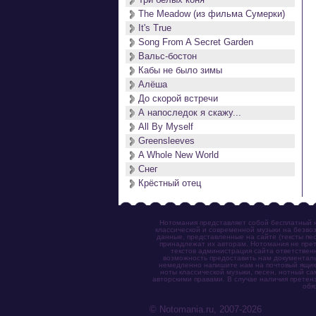
The Meadow (из фильма Сумерки)
It's True
Song From A Secret Garden
Вальс-бостон
Кабы не было зимы
Алёша
До скорой встречи
А напоследок я скажу...
All By Myself
Greensleeves
A Whole New World
Снег
Крёстный отец
Нотомания представляет собой бесплатный н
классической и современной музыки на безвоз
данные, представленные на сайте (тексты пес
принадлежат их авторам. Нотомания не прет
текстов администрация сайта ответствен
возможность предоставить нам документаль
немедленно напишите нам на почтовый ящик (n
ноты классической музыки, песен, нотный с
авторскими правами. В случае наличия претен
обя
© Notomania.ru, 2007-2026