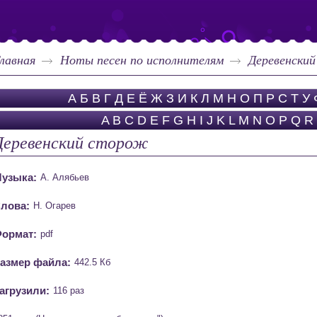
лавная
Ноты песен по исполнителям
Деревенски
А
Б
В
Г
Д
Е
Ё
Ж
З
И
К
Л
М
Н
О
П
Р
С
Т
У
A
B
C
D
E
F
G
H
I
J
K
L
M
N
O
P
Q
R
Деревенский сторож
узыка:
А. Алябьев
лова:
Н. Огарев
ормат:
pdf
азмер файла:
442.5 Кб
агрузили:
116 раз