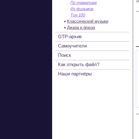
1
По тематике
Из фильмов
Топ 100
Классической музыки
Джаза и блюза
GTP-архив
Самоучители
Поиск
Как открыть файл?
Наши партнёры