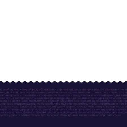
отный архив, который разрабатывается с целью предоставления каждому музыканту нот 
мездной основе в переложениях для различных музыкальных инструментов (гитары, фортеп
ен, аккорды и ноты) взяты из открытых источников и представлены исключительно для озн
ендует на авторство размещаемых произведений и не занимается продажей объектов чуж
ности не несет. Если вы являетесь обладателем авторского права на произведение, разм
ное тому подтверждение, но по какой-либо причине не хотите, чтобы информация о нём 
otomania[собака]mail.ru) письмо (в свободной форме) с указанием автора, названия, ссыл
амоучитель или другое произведение) на нашем сайте и прикрепите к письму копии докум
зии к нескольким файлам, просим предоставить документальное подтверждение для каждог
зуется удалить соответствующую запись из базы данных в максимально короткие сроки.