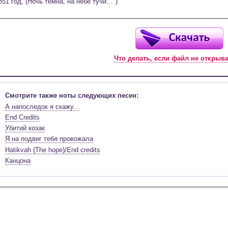
851 год, (Ночь темна, на небе тучи…")
Что делать, если файл не открыв
Смотрите также ноты следующих песен:
А напоследок я скажу...
End Credits
Убитий козак
Я на подвиг тебя провожала
Hatikvah (The hope)/End credits
Канцона