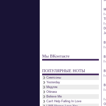
M
I
T
I
D
J
B
I
Мы ВКонтакте
B
I
ПОПУЛЯРНЫЕ НОТЫ
B
I
Симпсоны
Yesterday
B
Медляк
I
Облака
Believe Me
I
Can't Help Falling In Love
O
I Will Always Love You