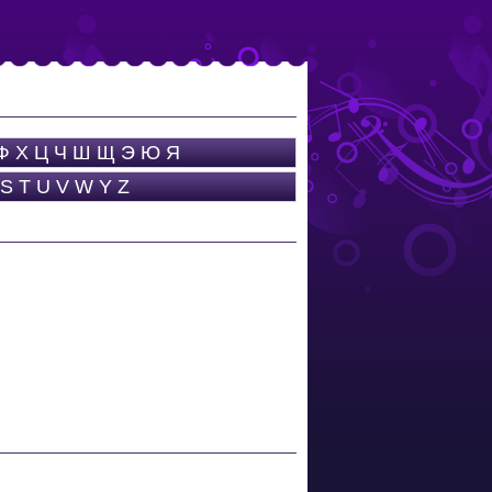
Ф
Х
Ц
Ч
Ш
Щ
Э
Ю
Я
S
T
U
V
W
Y
Z