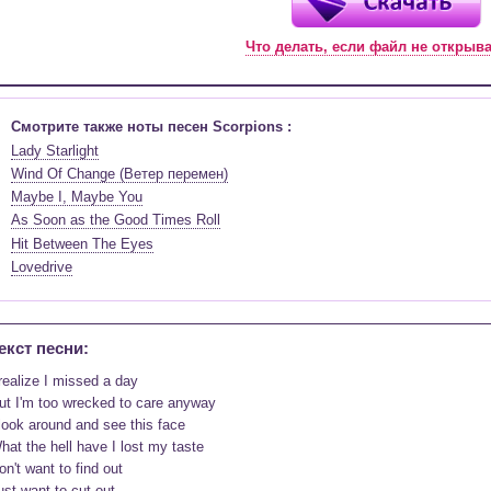
Что делать, если файл не открыв
Смотрите также ноты песен Scorpions :
Lady Starlight
Wind Of Change (Ветер перемен)
Maybe I, Maybe You
As Soon as the Good Times Roll
Hit Between The Eyes
Lovedrive
екст песни:
 realize I missed a day

ut I'm too wrecked to care anyway

 look around and see this face

hat the hell have I lost my taste

on't want to find out

ust want to cut out
