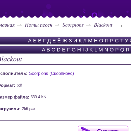
лавная
Ноты песен
Scorpions
Blackout
А
Б
В
Г
Д
Е
Ё
Ж
З
И
К
Л
М
Н
О
П
Р
С
Т
У
A
B
C
D
E
F
G
H
I
J
K
L
M
N
O
P
Q
R
Blackout
сполнитель:
Scorpions (Скорпионс)
ормат:
pdf
азмер файла:
639.4 Кб
агрузили:
256 раз