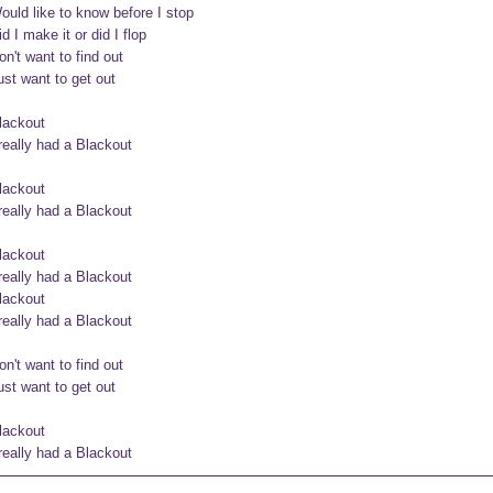
ould like to know before I stop

id I make it or did I flop

on't want to find out

ust want to get out

lackout

 really had a Blackout

lackout

 really had a Blackout

lackout

 really had a Blackout

lackout

 really had a Blackout

on't want to find out

ust want to get out

lackout

 really had a Blackout