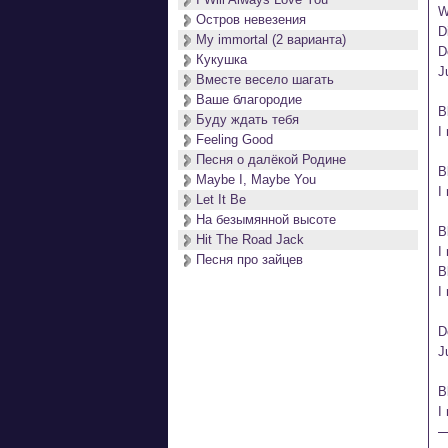
W
Остров невезения
D
My immortal (2 варианта)
D
Кукушка
J
Вместе весело шагать
Ваше благородие
B
Буду ждать тебя
I
Feeling Good
Песня о далёкой Родине
B
Maybe I, Maybe You
I
Let It Be
На безымянной высоте
B
Hit The Road Jack
I
Песня про зайцев
B
I
D
J
B
I