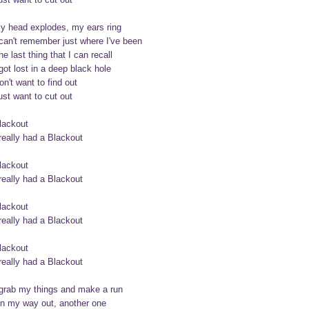
y head explodes, my ears ring

 can't remember just where I've been

he last thing that I can recall

 got lost in a deep black hole

on't want to find out

ust want to cut out

lackout

 really had a Blackout

lackout

 really had a Blackout

lackout

 really had a Blackout

lackout

 really had a Blackout

 grab my things and make a run

n my way out, another one
