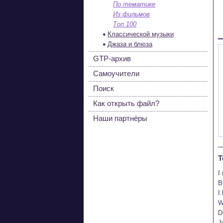
По тематике
Из фильмов
Топ 100
Классической музыки
Джаза и блюза
GTP-архив
Самоучители
Поиск
Как открыть файл?
Наши партнёры
Т
I
B
I
W
D
J