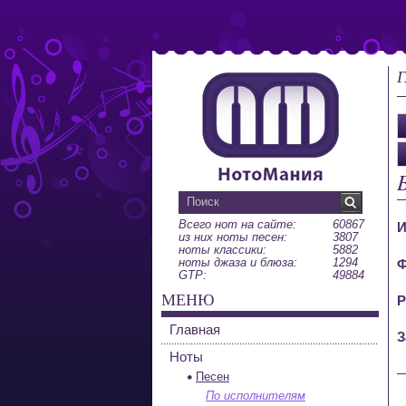
Г
Всего нот на сайте:
60867
И
из них ноты песен:
3807
ноты классики:
5882
ноты джаза и блюза:
1294
Ф
GTP:
49884
МЕНЮ
Р
Главная
З
Ноты
Песен
По исполнителям