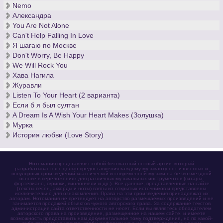
Nemo
Александра
You Are Not Alone
Can't Help Falling In Love
Я шагаю по Москве
Don't Worry, Be Happy
We Will Rock You
Хава Нагила
Журавли
Listen To Your Heart (2 варианта)
Если б я был султан
A Dream Is A Wish Your Heart Makes (Золушка)
Мурка
История любви (Love Story)
Нотомания представляет собой бесплатный нотный архив, который
разрабатывается с целью предоставления каждому музыканту нот известных и
популярных произведений классической и современной музыки на безвозмездной
основе в переложениях для различных музыкальных инструментов (гитары,
фортепиано, скрипки, виолончели и др.). Все данные, представленные на сайте
(тексты песен, аккорды и ноты) взяты из открытых источников и представлены
исключительно для ознакомления. Права на эти произведения принадлежат их
авторам. Нотомания не претендует на авторство размещаемых произведений и не
занимается продажей объектов чужого авторского права. За содержание текстов
администрация сайта ответственности не несет. Если вы являетесь обладателем
авторского права на произведение, размещенное на нашем сайте, и имеете
возможность предоставить нам документальное тому подтверждение, но по какой-