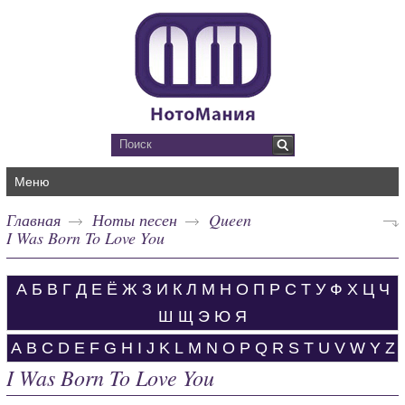
Меню
Главная
Ноты песен
Queen
I Was Born To Love You
А
Б
В
Г
Д
Е
Ё
Ж
З
И
К
Л
М
Н
О
П
Р
С
Т
У
Ф
Х
Ц
Ч
Ш
Щ
Э
Ю
Я
A
B
C
D
E
F
G
H
I
J
K
L
M
N
O
P
Q
R
S
T
U
V
W
Y
Z
I Was Born To Love You