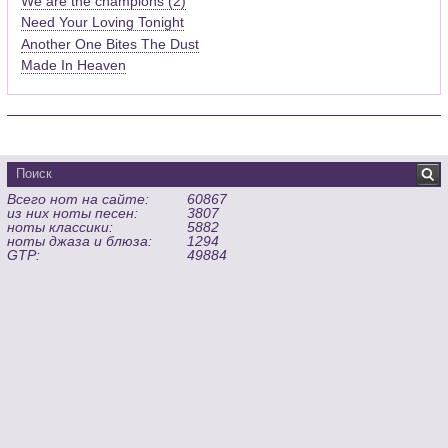
We are the champions (2)
Need Your Loving Tonight
Another One Bites The Dust
Made In Heaven
Всего нот на сайте:
60867
из них ноты песен:
3807
ноты классики:
5882
ноты джаза и блюза:
1294
GTP:
49884