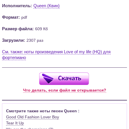
Исполнитель:
Queen (Квин)
Формат:
pdf
Размер файла:
609 Кб
Загрузили:
2307 раз
См. также: ноты произведения Love of my life (HQ) для
фортепиано
Что делать, если файл не открывается?
Смотрите также ноты песен Queen :
Good Old Fashion Lover Boy
Tear It Up