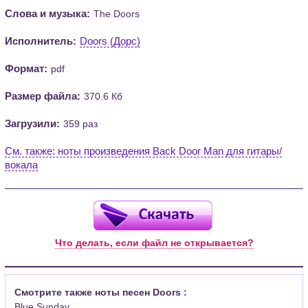
Слова и музыка:
The Doors
Исполнитель:
Doors (Дорс)
Формат:
pdf
Размер файла:
370.6 Кб
Загрузили:
359 раз
См. также: ноты произведения Back Door Man для гитары/
вокала
Что делать, если файл не открывается?
Смотрите также ноты песен Doors :
Blue Sunday