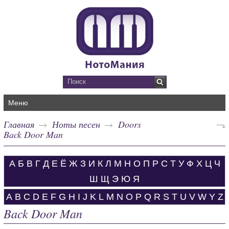
Меню
Главная
Ноты песен
Doors
Back Door Man
А
Б
В
Г
Д
Е
Ё
Ж
З
И
К
Л
М
Н
О
П
Р
С
Т
У
Ф
Х
Ц
Ч
Ш
Щ
Э
Ю
Я
A
B
C
D
E
F
G
H
I
J
K
L
M
N
O
P
Q
R
S
T
U
V
W
Y
Z
Back Door Man