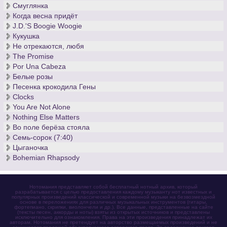
Смуглянка
Когда весна придёт
J.D.'S Boogie Woogie
Кукушка
Не отрекаются, любя
The Promise
Por Una Cabeza
Белые розы
Песенка крокодила Гены
Clocks
You Are Not Alone
Nothing Else Matters
Во поле берёза стояла
Семь-сорок (7:40)
Цыганочка
Bohemian Rhapsody
Нотомания представляет собой бесплатный нотный архив, который
разрабатывается с целью предоставления каждому музыканту нот известных и
популярных произведений классической и современной музыки на безвозмездной
основе в переложениях для различных музыкальных инструментов (гитары,
фортепиано, скрипки, виолончели и др.). Все данные, представленные на сайте
(тексты песен, аккорды и ноты) взяты из открытых источников и представлены
исключительно для ознакомления. Права на эти произведения принадлежат их
авторам. Нотомания не претендует на авторство размещаемых произведений и не