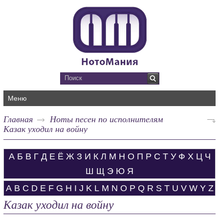
Меню
Главная
Ноты песен по исполнителям
Казак уходил на войну
А
Б
В
Г
Д
Е
Ё
Ж
З
И
К
Л
М
Н
О
П
Р
С
Т
У
Ф
Х
Ц
Ч
Ш
Щ
Э
Ю
Я
A
B
C
D
E
F
G
H
I
J
K
L
M
N
O
P
Q
R
S
T
U
V
W
Y
Z
Казак уходил на войну