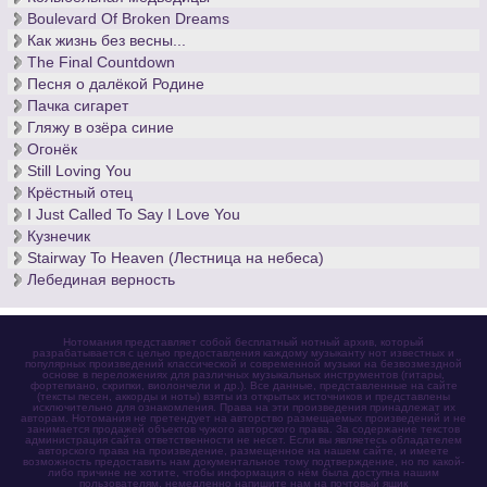
Boulevard Of Broken Dreams
Как жизнь без весны...
The Final Countdown
Песня о далёкой Родине
Пачка сигарет
Гляжу в озёра синие
Огонёк
Still Loving You
Крёстный отец
I Just Called To Say I Love You
Кузнечик
Stairway To Heaven (Лестница на небеса)
Лебединая верность
Нотомания представляет собой бесплатный нотный архив, который
разрабатывается с целью предоставления каждому музыканту нот известных и
популярных произведений классической и современной музыки на безвозмездной
основе в переложениях для различных музыкальных инструментов (гитары,
фортепиано, скрипки, виолончели и др.). Все данные, представленные на сайте
(тексты песен, аккорды и ноты) взяты из открытых источников и представлены
исключительно для ознакомления. Права на эти произведения принадлежат их
авторам. Нотомания не претендует на авторство размещаемых произведений и не
занимается продажей объектов чужого авторского права. За содержание текстов
администрация сайта ответственности не несет. Если вы являетесь обладателем
авторского права на произведение, размещенное на нашем сайте, и имеете
возможность предоставить нам документальное тому подтверждение, но по какой-
либо причине не хотите, чтобы информация о нём была доступна нашим
пользователям, немедленно напишите нам на почтовый ящик