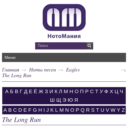
Меню
Главная
Ноты песен
Eagles
The Long Run
А
Б
В
Г
Д
Е
Ё
Ж
З
И
К
Л
М
Н
О
П
Р
С
Т
У
Ф
Х
Ц
Ч
Ш
Щ
Э
Ю
Я
A
B
C
D
E
F
G
H
I
J
K
L
M
N
O
P
Q
R
S
T
U
V
W
Y
Z
The Long Run