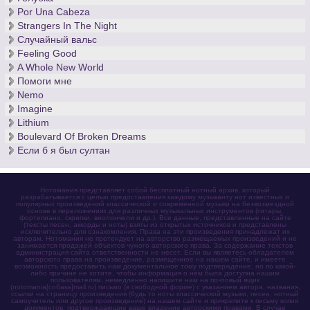
Por Una Cabeza
Strangers In The Night
Случайный вальс
Feeling Good
A Whole New World
Помоги мне
Nemo
Imagine
Lithium
Boulevard Of Broken Dreams
Если б я был султан
Нотомания представляет собой бесплатный нотный архив, который
разрабатывается с целью предоставления каждому музыканту нот известных и
популярных произведений классической и современной музыки на безвозмездной
основе в переложениях для различных музыкальных инструментов (гитары,
фортепиано, скрипки, виолончели и др.). Все данные, представленные на сайте
(тексты песен, аккорды и ноты) взяты из открытых источников и представлены
исключительно для ознакомления. Права на эти произведения принадлежат их
авторам. Нотомания не претендует на авторство размещаемых произведений и не
занимается продажей объектов чужого авторского права. За содержание текстов
администрация сайта ответственности не несет. Если вы являетесь обладателем
авторского права на произведение, размещенное на нашем сайте, и имеете
возможность предоставить нам документальное тому подтверждение, но по какой-
либо причине не хотите, чтобы информация о нём была доступна нашим
пользователям, немедленно напишите нам на почтовый ящик
(notomania[собака]mail.ru) письмо (в свободной форме) с указанием автора, названия,
ссылки на страницу произведения (будь то ноты классической музыки, песен, нотный
самоучитель или другое произведение) на нашем сайте и прикрепите к письму копии
документов, подтверждающие ваше владение авторскими правами. В случае