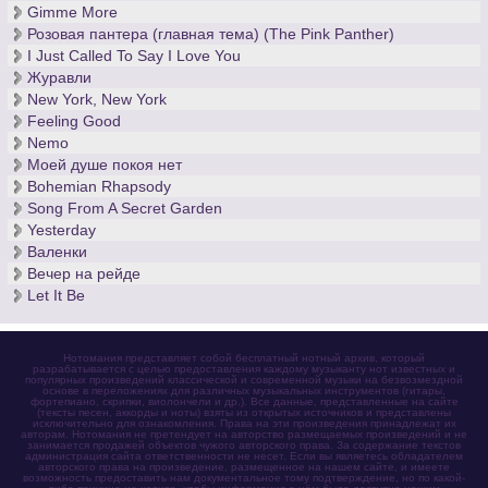
Gimme More
Розовая пантера (главная тема) (The Pink Panther)
I Just Called To Say I Love You
Журавли
New York, New York
Feeling Good
Nemo
Моей душе покоя нет
Bohemian Rhapsody
Song From A Secret Garden
Yesterday
Валенки
Вечер на рейде
Let It Be
Нотомания представляет собой бесплатный нотный архив, который
разрабатывается с целью предоставления каждому музыканту нот известных и
популярных произведений классической и современной музыки на безвозмездной
основе в переложениях для различных музыкальных инструментов (гитары,
фортепиано, скрипки, виолончели и др.). Все данные, представленные на сайте
(тексты песен, аккорды и ноты) взяты из открытых источников и представлены
исключительно для ознакомления. Права на эти произведения принадлежат их
авторам. Нотомания не претендует на авторство размещаемых произведений и не
занимается продажей объектов чужого авторского права. За содержание текстов
администрация сайта ответственности не несет. Если вы являетесь обладателем
авторского права на произведение, размещенное на нашем сайте, и имеете
возможность предоставить нам документальное тому подтверждение, но по какой-