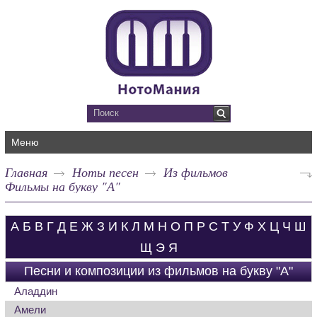
Меню
Главная
Ноты песен
Из фильмов
Фильмы на букву "А"
А
Б
В
Г
Д
Е
Ж
З
И
К
Л
М
Н
О
П
Р
С
Т
У
Ф
Х
Ц
Ч
Ш
Щ
Э
Я
Песни и композиции из фильмов на букву "А"
Аладдин
Амели