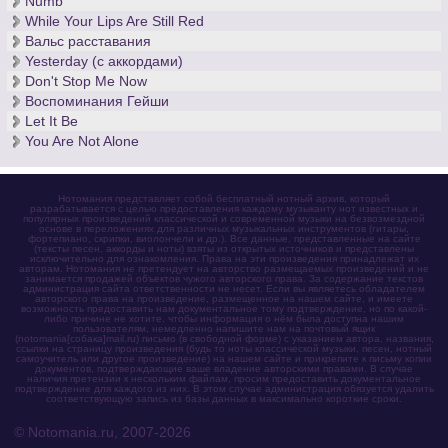
Numb
While Your Lips Are Still Red
Вальс расставания
Yesterday (с аккордами)
Don't Stop Me Now
Воспоминания Гейши
Let It Be
You Are Not Alone
Нотомания представляет собой бесплатный нотный архив, который
разрабатывается с целью предоставления каждому музыканту нот известных и
популярных произведений классической и современной музыки на безвозмездной
основе в переложениях для различных музыкальных инструментов (гитары,
фортепиано, скрипки, виолончели и др.). Все данные, представленные на сайте
(тексты песен, аккорды и ноты) взяты из открытых источников и представлены
исключительно для ознакомления. Права на эти произведения принадлежат их
авторам. Нотомания не претендует на авторство размещаемых произведений и не
занимается продажей объектов чужого авторского права. За содержание текстов
администрация сайта ответственности не несет. Если вы являетесь обладателем
авторского права на произведение, размещенное на нашем сайте, и имеете
возможность предоставить нам документальное тому подтверждение, но по какой-
либо причине не хотите, чтобы информация о нём была доступна нашим
пользователям, немедленно напишите нам на почтовый ящик
(notomania[собака]mail.ru) письмо (в свободной форме) с указанием автора, названия,
ссылки на страницу произведения (будь то ноты классической музыки, песен, нотный
самоучитель или другое произведение) на нашем сайте и прикрепите к письму копии
документов, подтверждающие ваше владение авторскими правами. В случае
наличия претензии к нескольким файлам, просим предоставить документальное
подтверждение для каждого из них. В этом случае администрация обязуется удалить
соответствующую запись из базы данных в максимально короткие сроки.
© Notomania.ru, 2007-2026