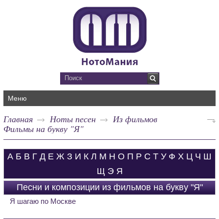
Меню
Главная
Ноты песен
Из фильмов
Фильмы на букву "Я"
А
Б
В
Г
Д
Е
Ж
З
И
К
Л
М
Н
О
П
Р
С
Т
У
Ф
Х
Ц
Ч
Ш
Щ
Э
Я
Песни и композиции из фильмов на букву "Я"
Я шагаю по Москве