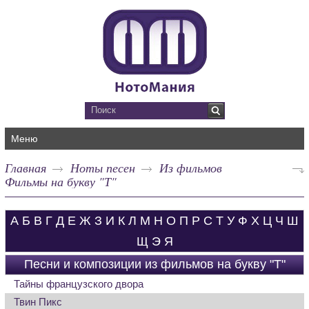
Меню
Главная
Ноты песен
Из фильмов
Фильмы на букву "Т"
А
Б
В
Г
Д
Е
Ж
З
И
К
Л
М
Н
О
П
Р
С
Т
У
Ф
Х
Ц
Ч
Ш
Щ
Э
Я
Песни и композиции из фильмов на букву "Т"
Тайны французского двора
Твин Пикс