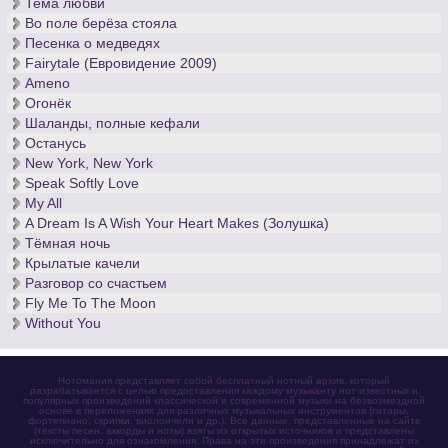
Тема любви
Во поле берёза стояла
Песенка о медведях
Fairytale (Евровидение 2009)
Ameno
Огонёк
Шаланды, полные кефали
Останусь
New York, New York
Speak Softly Love
My All
A Dream Is A Wish Your Heart Makes (Золушка)
Тёмная ночь
Крылатые качели
Разговор со счастьем
Fly Me To The Moon
Without You
Нотомания представляет собой бесплатный нотный архив, который
разрабатывается с целью предоставления каждому музыканту нот известных и
популярных произведений классической и современной музыки на безвозмездной
основе в переложениях для различных музыкальных инструментов (гитары,
фортепиано, скрипки, виолончели и др.). Все данные, представленные на сайте
(тексты песен, аккорды и ноты) взяты из открытых источников и представлены
исключительно для ознакомления. Права на эти произведения принадлежат их