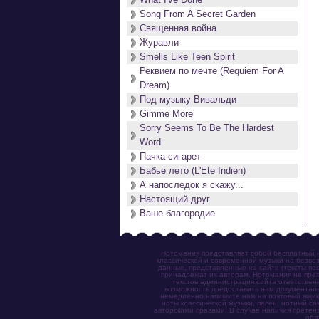
Song From A Secret Garden
Священная война
Журавли
Smells Like Teen Spirit
Реквием по мечте (Requiem For A
Dream)
Под музыку Вивальди
Gimme More
Sorry Seems To Be The Hardest
Word
Пачка сигарет
Бабье лето (L'Ete Indien)
А напоследок я скажу...
Настоящий друг
Ваше благородие
Нотомания представляет собой бесплатный н
классической и современной музыки на безвоз
данные, представленные на сайте (тексты пес
принадлежат их авторам. Нотомания не прет
текстов администрация сайта ответствен
возможность предоставить нам документаль
немедленно напишите нам на почтовый ящик (n
ноты классической музыки, песен, нотный с
авторскими правами. В случае наличия претен
обя