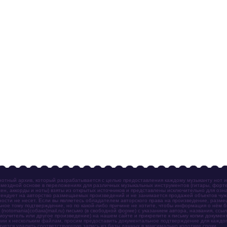
отный архив, который разрабатывается с целью предоставления каждому музыканту нот 
мездной основе в переложениях для различных музыкальных инструментов (гитары, фортеп
ен, аккорды и ноты) взяты из открытых источников и представлены исключительно для озн
ендует на авторство размещаемых произведений и не занимается продажей объектов чуж
ности не несет. Если вы являетесь обладателем авторского права на произведение, разм
ное тому подтверждение, но по какой-либо причине не хотите, чтобы информация о нём 
otomania[собака]mail.ru) письмо (в свободной форме) с указанием автора, названия, ссыл
амоучитель или другое произведение) на нашем сайте и прикрепите к письму копии докум
зии к нескольким файлам, просим предоставить документальное подтверждение для каждог
зуется удалить соответствующую запись из базы данных в максимально короткие сроки.