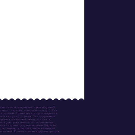
известных и популярных произведений
иано, скрипки, виолончели и др.). Все
акомления. Права на эти произведения
ого авторского права. За содержание
ещенное на нашем сайте, и имеете
была доступна нашим пользователям,
ки на страницу произведения (будь то
ентов, подтверждающие ваше владение
о из них. В этом случае администрация