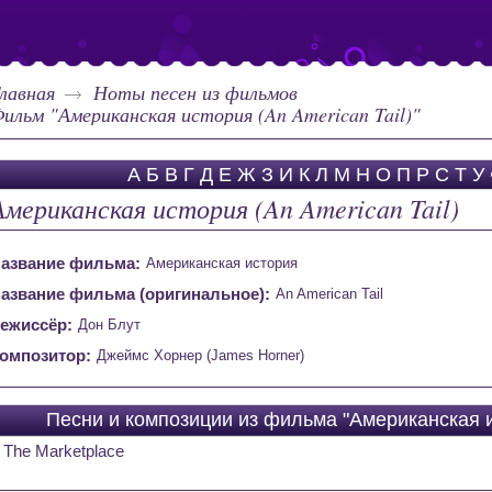
лавная
Ноты песен из фильмов
ильм "Американская история (An American Tail)"
А
Б
В
Г
Д
Е
Ж
З
И
К
Л
М
Н
О
П
Р
С
Т
У
Американская история (An American Tail)
азвание фильма:
Американская история
азвание фильма (оригинальное):
An American Tail
ежиссёр:
Дон Блут
омпозитор:
Джеймс Хорнер (James Horner)
Песни и композиции из фильма "Американская ис
The Marketplace