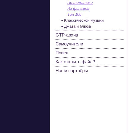
По тематике
Из фильмов
Топ 100
Классической музыки
Джаза и блюза
GTP-архив
Самоучители
Поиск
Как открыть файл?
Наши партнёры