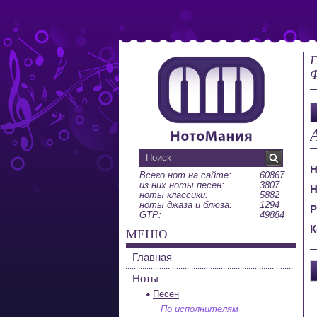
Г
Ф
Н
Всего нот на сайте:
60867
из них ноты песен:
3807
Н
ноты классики:
5882
ноты джаза и блюза:
1294
Р
GTP:
49884
К
МЕНЮ
Главная
Ноты
Песен
По исполнителям