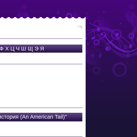
Ф
Х
Ц
Ч
Ш
Щ
Э
Я
тория (An American Tail)"