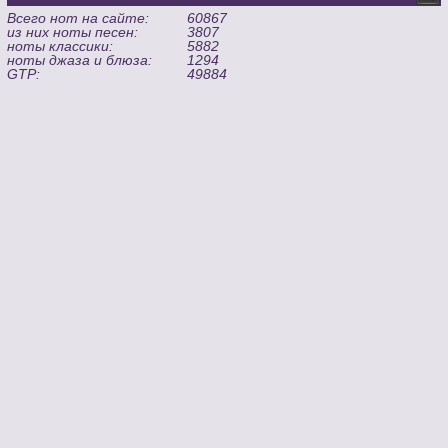
Всего нот на сайте:
60867
из них ноты песен:
3807
ноты классики:
5882
ноты джаза и блюза:
1294
GTP:
49884