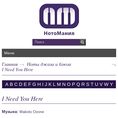
Меню
Главная
Ноты джаза и блюза
I Need You Here
A
B
C
D
E
F
G
H
I
J
K
L
M
N
O
P
Q
R
S
T
U
V
W
Y
I Need You Here
Музыка:
Makoto Ozone