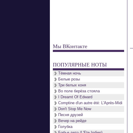
Мы ВКонтакте
ПОПУЛЯРНЫЕ НОТЫ
Тёмная ночь
Белые розы
Три белых коня
Во поле берёза стояла
I Dreamt Of Edward
Comptine d'un autre été: L'Après-Midi
Don't Stop Me Now
Песня друзей
Вечер на рейде
Голубка
Бабье лето (L'Ete Indien)