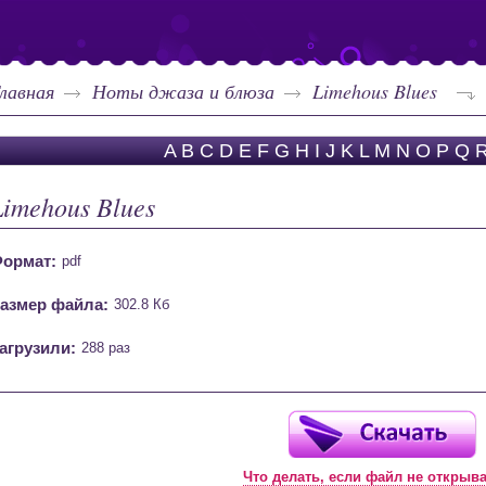
лавная
Ноты джаза и блюза
Limehous Blues
A
B
C
D
E
F
G
H
I
J
K
L
M
N
O
P
Q
Limehous Blues
ормат:
pdf
азмер файла:
302.8 Кб
агрузили:
288 раз
Что делать, если файл не открыв