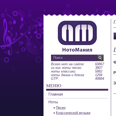
Г
Ф
Всего нот на сайте:
60867
из них ноты песен:
3807
ноты классики:
5882
Р
ноты джаза и блюза:
1294
GTP:
49884
З
МЕНЮ
Главная
Ноты
Песен
Классической музыки