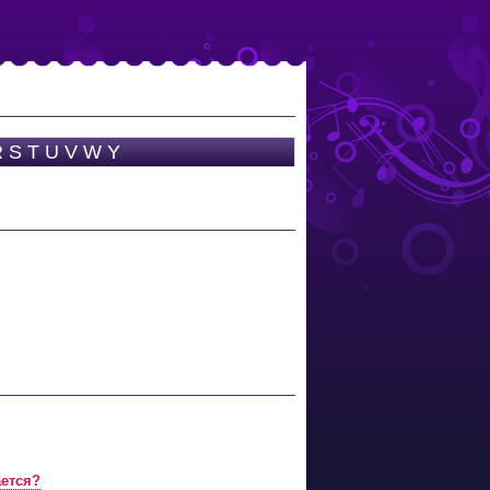
R
S
T
U
V
W
Y
ается?