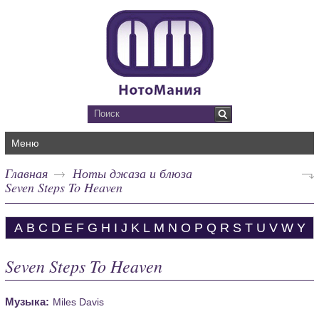
Меню
Главная
Ноты джаза и блюза
Seven Steps To Heaven
A
B
C
D
E
F
G
H
I
J
K
L
M
N
O
P
Q
R
S
T
U
V
W
Y
Seven Steps To Heaven
Музыка:
Miles Davis