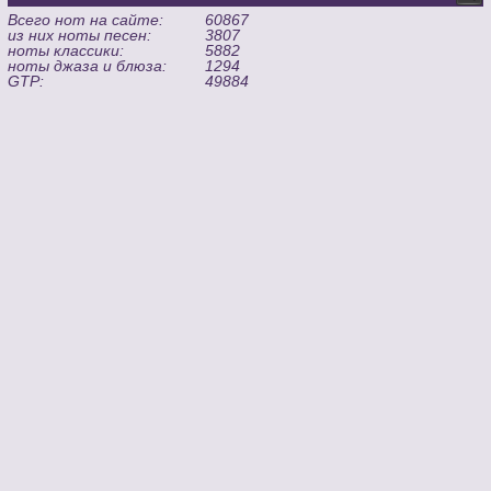
Всего нот на сайте:
60867
из них ноты песен:
3807
ноты классики:
5882
ноты джаза и блюза:
1294
GTP:
49884