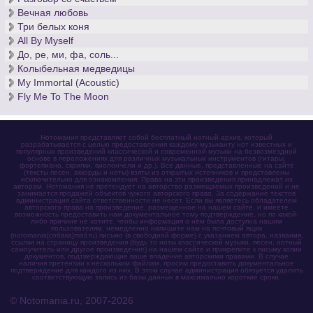
Вечная любовь
Три белых коня
All By Myself
До, ре, ми, фа, соль...
Колыбельная медведицы
My Immortal (Acoustic)
Fly Me To The Moon
Нотомания представляет собой бесплатный нотный архив, который
разрабатывается с целью предоставления каждому музыканту нот известных и
популярных произведений классической и современной музыки на безвозмездной
основе в переложениях для различных музыкальных инструментов (гитары,
фортепиано, скрипки, виолончели и др.). Все данные, представленные на сайте
(тексты песен, аккорды и ноты) взяты из открытых источников и представлены
исключительно для ознакомления. Права на эти произведения принадлежат их
авторам. Нотомания не претендует на авторство размещаемых произведений и не
занимается продажей объектов чужого авторского права. За содержание текстов
администрация сайта ответственности не несет. Если вы являетесь обладателем
авторского права на произведение, размещенное на нашем сайте, и имеете
возможность предоставить нам документальное тому подтверждение, но по какой-
либо причине не хотите, чтобы информация о нём была доступна нашим
пользователям, немедленно напишите нам на почтовый ящик
(notomania[собака]mail.ru) письмо (в свободной форме) с указанием автора, названия,
ссылки на страницу произведения (будь то ноты классической музыки, песен, нотный
самоучитель или другое произведение) на нашем сайте и прикрепите к письму копии
документов, подтверждающие ваше владение авторскими правами. В случае
наличия претензии к нескольким файлам, просим предоставить документальное
подтверждение для каждого из них. В этом случае администрация обязуется удалить
соответствующую запись из базы данных в максимально короткие сроки.
© Notomania.ru, 2007-2026