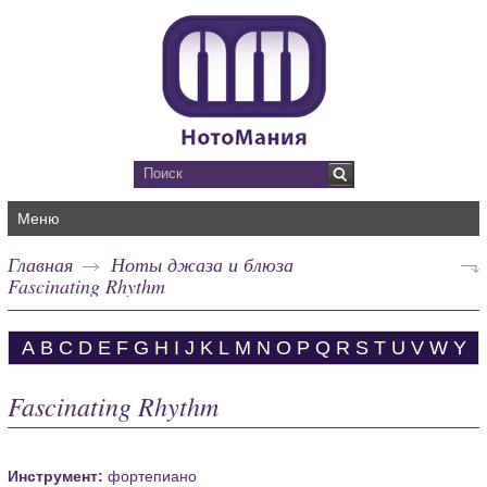
Меню
Главная
Ноты джаза и блюза
Fascinating Rhythm
A
B
C
D
E
F
G
H
I
J
K
L
M
N
O
P
Q
R
S
T
U
V
W
Y
Fascinating Rhythm
Инструмент:
фортепиано