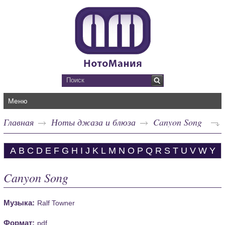
Меню
Главная
Ноты джаза и блюза
Canyon Song
A
B
C
D
E
F
G
H
I
J
K
L
M
N
O
P
Q
R
S
T
U
V
W
Y
Canyon Song
Музыка:
Ralf Towner
Формат:
pdf