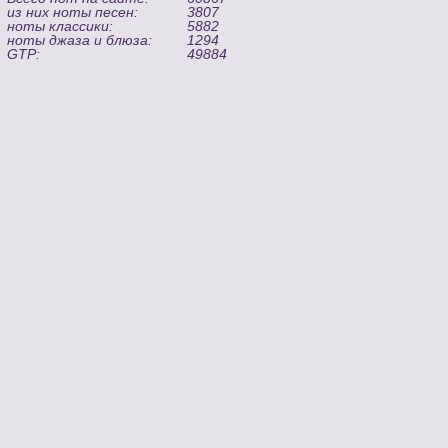
из них ноты песен:
3807
ноты классики:
5882
ноты джаза и блюза:
1294
GTP:
49884