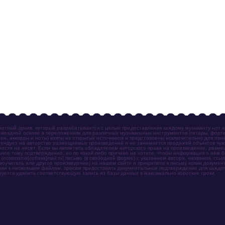
отный архив, который разрабатывается с целью предоставления каждому музыканту нот 
мездной основе в переложениях для различных музыкальных инструментов (гитары, фортеп
ен, аккорды и ноты) взяты из открытых источников и представлены исключительно для озн
ендует на авторство размещаемых произведений и не занимается продажей объектов чуж
ности не несет. Если вы являетесь обладателем авторского права на произведение, разм
ное тому подтверждение, но по какой-либо причине не хотите, чтобы информация о нём 
otomania[собака]mail.ru) письмо (в свободной форме) с указанием автора, названия, ссыл
амоучитель или другое произведение) на нашем сайте и прикрепите к письму копии докум
зии к нескольким файлам, просим предоставить документальное подтверждение для каждог
зуется удалить соответствующую запись из базы данных в максимально короткие сроки.