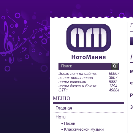
Г
М
Всего нот на сайте:
60867
из них ноты песен:
3807
ноты классики:
5882
Ф
ноты джаза и блюза:
1294
GTP:
49884
Р
МЕНЮ
З
Главная
Ноты
Песен
Классической музыки