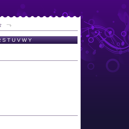
g
R
S
T
U
V
W
Y