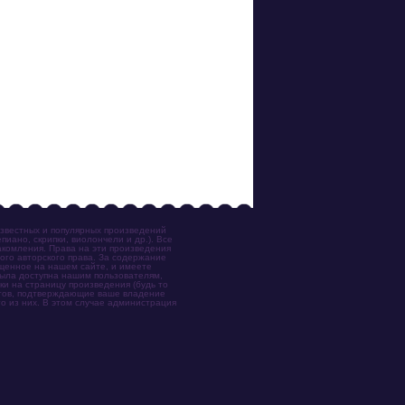
известных и популярных произведений
иано, скрипки, виолончели и др.). Все
акомления. Права на эти произведения
ого авторского права. За содержание
ещенное на нашем сайте, и имеете
была доступна нашим пользователям,
ки на страницу произведения (будь то
ентов, подтверждающие ваше владение
о из них. В этом случае администрация