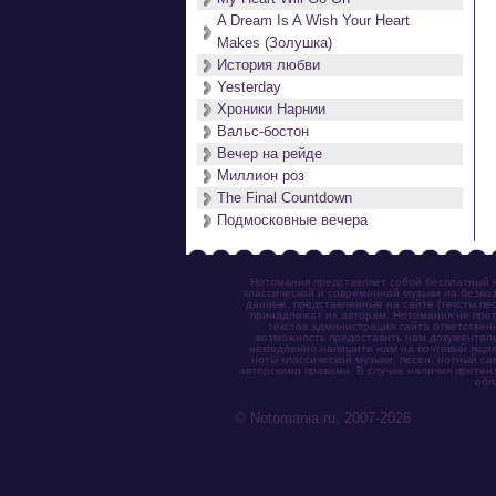
A Dream Is A Wish Your Heart
Makes (Золушка)
История любви
Yesterday
Хроники Нарнии
Вальс-бостон
Вечер на рейде
Миллион роз
The Final Countdown
Подмосковные вечера
Нотомания представляет собой бесплатный н
классической и современной музыки на безвоз
данные, представленные на сайте (тексты пес
принадлежат их авторам. Нотомания не прет
текстов администрация сайта ответствен
возможность предоставить нам документаль
немедленно напишите нам на почтовый ящик (n
ноты классической музыки, песен, нотный с
авторскими правами. В случае наличия претен
обя
© Notomania.ru, 2007-2026