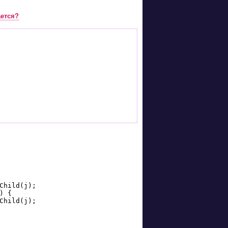
ается?