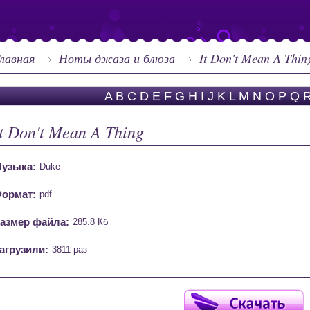
лавная
Ноты джаза и блюза
It Don't Mean A Thin
A
B
C
D
E
F
G
H
I
J
K
L
M
N
O
P
Q
It Don't Mean A Thing
узыка:
Duke
ормат:
pdf
азмер файла:
285.8 Кб
агрузили:
3811 раз