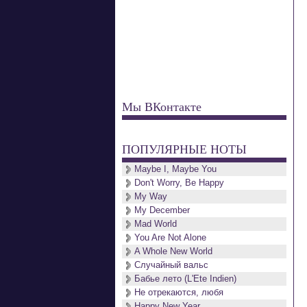
Мы ВКонтакте
ПОПУЛЯРНЫЕ НОТЫ
Maybe I, Maybe You
Don't Worry, Be Happy
My Way
My December
Mad World
You Are Not Alone
A Whole New World
Случайный вальс
Бабье лето (L'Ete Indien)
Не отрекаются, любя
Happy New Year