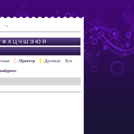
У
Ф
Х
Ц
Ч
Ш
Э
Ю
Я
унные
-
Оркестр
- Духовые
Все
найдено.