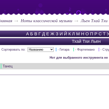
лавная
Ноты классической музыки
Льен Тхай Тхи
А
Б
В
Г
Д
Е
Ж
З
И
Й
К
Л
М
Н
О
П
Р
С
Т
Тхай Тхи Льен
Сортировать по:
- Гитара
- Фортепиано
- Стр
Нот для выбранного инструмента не 
Танец