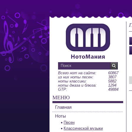
Г
Всего нот на сайте:
60867
из них ноты песен:
3807
ноты классики:
5882
ноты джаза и блюза:
1294
GTP:
49884
МЕНЮ
Главная
Ноты
Песен
Классической музыки