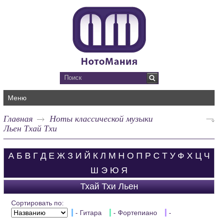
Меню
Главная
Ноты классической музыки
Льен Тхай Тхи
А
Б
В
Г
Д
Е
Ж
З
И
Й
К
Л
М
Н
О
П
Р
С
Т
У
Ф
Х
Ц
Ч
Ш
Э
Ю
Я
Тхай Тхи Льен
Сортировать по:
- Гитара
- Фортепиано
-