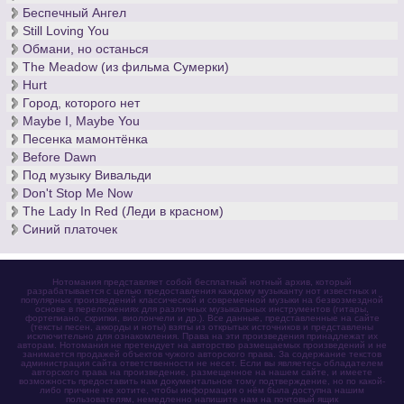
Беспечный Ангел
Still Loving You
Обмани, но останься
The Meadow (из фильма Сумерки)
Hurt
Город, которого нет
Maybe I, Maybe You
Песенка мамонтёнка
Before Dawn
Под музыку Вивальди
Don't Stop Me Now
The Lady In Red (Леди в красном)
Синий платочек
Нотомания представляет собой бесплатный нотный архив, который
разрабатывается с целью предоставления каждому музыканту нот известных и
популярных произведений классической и современной музыки на безвозмездной
основе в переложениях для различных музыкальных инструментов (гитары,
фортепиано, скрипки, виолончели и др.). Все данные, представленные на сайте
(тексты песен, аккорды и ноты) взяты из открытых источников и представлены
исключительно для ознакомления. Права на эти произведения принадлежат их
авторам. Нотомания не претендует на авторство размещаемых произведений и не
занимается продажей объектов чужого авторского права. За содержание текстов
администрация сайта ответственности не несет. Если вы являетесь обладателем
авторского права на произведение, размещенное на нашем сайте, и имеете
возможность предоставить нам документальное тому подтверждение, но по какой-
либо причине не хотите, чтобы информация о нём была доступна нашим
пользователям, немедленно напишите нам на почтовый ящик