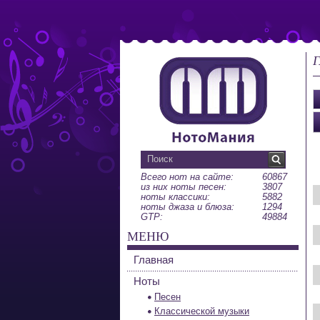
Г
Всего нот на сайте:
60867
из них ноты песен:
3807
ноты классики:
5882
ноты джаза и блюза:
1294
GTP:
49884
МЕНЮ
Главная
Ноты
Песен
Классической музыки