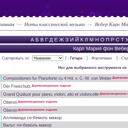
лавная
Ноты классической музыки
Вебер Карл Ма
А
Б
В
Г
Д
Е
Ж
З
И
Й
К
Л
М
Н
О
П
Р
С
Т
Карл Мария фон Вебе
Сортировать по:
-
Гитара
- Фортепиано
- Ст
Нот для выбранного инструмента не 
Compositionen fur Pianoforte zu 4 Hd. v. C.-M. von Weber
Дореволюц
Der Freischutz
Дореволюционное издание
Grand Quatuor pour piano, violon, alto et violoncelle
Дореволюционное 
Oberon
Дореволюционное издание
Oberon
Дореволюционное издание
Аллеманда си-бемоль мажор
Вальс ля-бемоль мажор