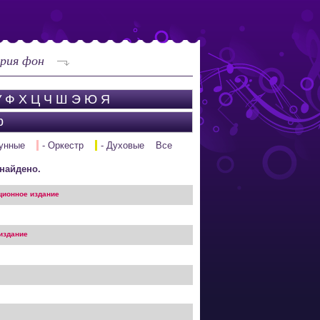
рия фон
У
Ф
Х
Ц
Ч
Ш
Э
Ю
Я
р
рунные
- Оркестр
- Духовые
Все
найдено.
ионное издание
издание