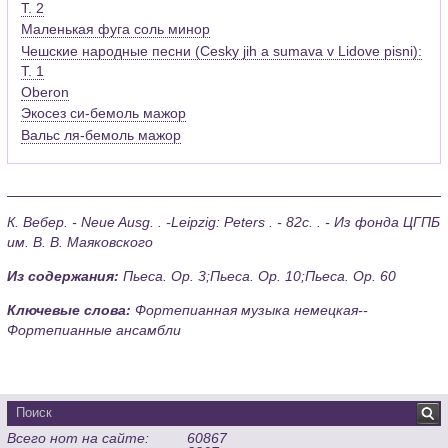
Т. 2
Маленькая фуга соль минор
Чешские народные песни (Cesky jih a sumava v Lidove pisni):
Т. 1
Oberon
Экосез си-бемоль мажор
Вальс ля-бемоль мажор
К. Вебер. - Neue Ausg. . -Leipzig: Peters . - 82с. . - Из фонда ЦГПБ
им. В. В. Маяковского
Из содержания:
Пьеса. Op. 3;Пьеса. Op. 10;Пьеса. Op. 60
Ключевые слова:
Фортепианная музыка немецкая--
Фортепианные ансамбли
Всего нот на сайте:
60867