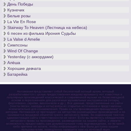
День Победы
Кузнечик
Белые розы
La Vie En Rose
Stairway To Heaven (Лестница на небеса)
6 песен из фильма Ирония Судьбы
La Valse d Amelie
Симпсоны
Wind Of Change
Yesterday (с аккордами)
Алёша
Хорошие девчата
Батарейка
Нотомания представляет собой бесплатный нотный архив, который
разрабатывается с целью предоставления каждому музыканту нот известных и
популярных произведений классической и современной музыки на безвозмездной
основе в переложениях для различных музыкальных инструментов (гитары,
фортепиано, скрипки, виолончели и др.). Все данные, представленные на сайте
(тексты песен, аккорды и ноты) взяты из открытых источников и представлены
исключительно для ознакомления. Права на эти произведения принадлежат их
авторам. Нотомания не претендует на авторство размещаемых произведений и не
занимается продажей объектов чужого авторского права. За содержание текстов
администрация сайта ответственности не несет. Если вы являетесь обладателем
авторского права на произведение, размещенное на нашем сайте, и имеете
возможность предоставить нам документальное тому подтверждение, но по какой-
либо причине не хотите, чтобы информация о нём была доступна нашим
пользователям, немедленно напишите нам на почтовый ящик