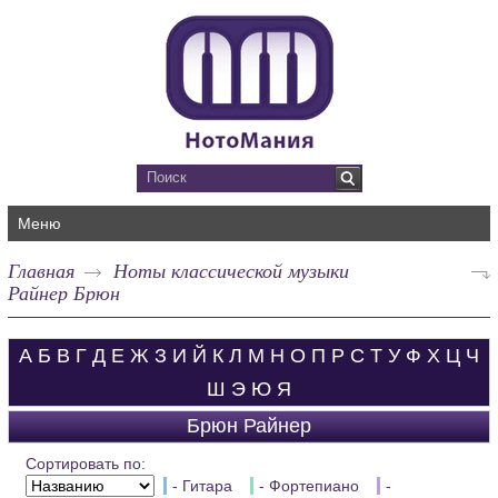
Меню
Главная
Ноты классической музыки
Райнер Брюн
А
Б
В
Г
Д
Е
Ж
З
И
Й
К
Л
М
Н
О
П
Р
С
Т
У
Ф
Х
Ц
Ч
Ш
Э
Ю
Я
Брюн Райнер
Сортировать по:
- Гитара
- Фортепиано
-