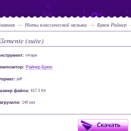
лавная
Ноты классической музыки
Брюн Райнер
lemente (suite)
нструмент:
гитара
омпозитор:
Райнер Брюн
ормат:
pdf
азмер файла:
617.3 Кб
агрузили:
146 раз