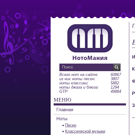
Г
E
И
К
Всего нот на сайте:
60867
из них ноты песен:
3807
Ф
ноты классики:
5882
ноты джаза и блюза:
1294
GTP:
49884
Р
МЕНЮ
З
Главная
Ноты
Песен
Классической музыки