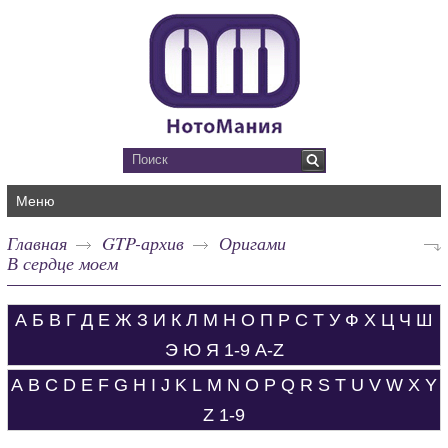
Меню
Главная
GTP-архив
Оригами
В сердце моем
А
Б
В
Г
Д
Е
Ж
З
И
К
Л
М
Н
О
П
Р
С
Т
У
Ф
Х
Ц
Ч
Ш
Э
Ю
Я
1-9
A-Z
A
B
C
D
E
F
G
H
I
J
K
L
M
N
O
P
Q
R
S
T
U
V
W
X
Y
Z
1-9