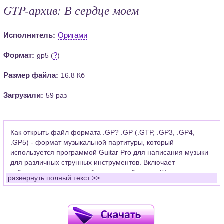
GTP-архив: В сердце моем
Исполнитель:
Оригами
Формат:
?
gp5 (
)
Размер файла:
16.8 Кб
Загрузили:
59 раз
Как открыть файл формата .GP? .GP (.GTP, .GP3, .GP4,
.GP5) - формат музыкальной партитуры, который
используется программой Guitar Pro для написания музыки
для различных струнных инструментов. Включает
табулатуры для гитары, бас-гитары, банджо. Широко
развернуть полный текст >>
применяется для создания партитур, которые затем
возможно проиграть с помощью данных MIDI или
напечатать на принтере.
Для открытия нот этого формата Вам необходимо
установить у себя на рабочем компьютере программу Guitar